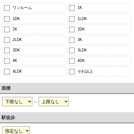
ワンルーム
1K
1DK
1LDK
2K
2DK
2LDK
3K
3DK
3LDK
4K
4DK
4LDK
それ以上
面積
～
駅徒歩