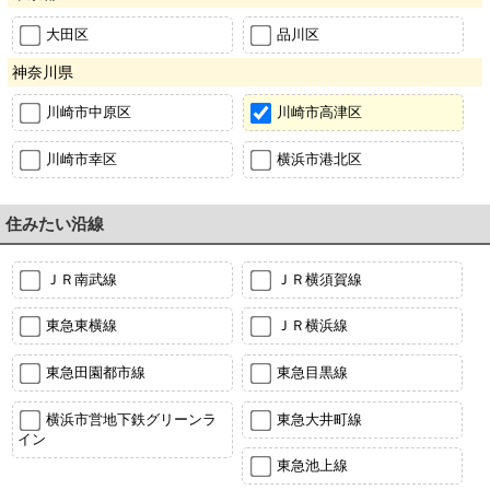
大田区
品川区
神奈川県
川崎市中原区
川崎市高津区
川崎市幸区
横浜市港北区
住みたい沿線
ＪＲ南武線
ＪＲ横須賀線
東急東横線
ＪＲ横浜線
東急田園都市線
東急目黒線
横浜市営地下鉄グリーンラ
東急大井町線
イン
東急池上線