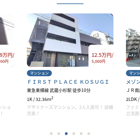
.9万円/
12.5万円/
000円
5,000円
マンション
マン
ＦＩＲＳＴ ＰＬＡＣＥ ＫＯＳＵＧＩ
メゾ
東急東横線 武蔵小杉駅 徒歩10分
ＪＲ南
2
1K / 32.36ｍ
2LDK /
ンショ
デザイナーズマンション。2人入居可！ 設備
ファミ
！
充実！
立洗面