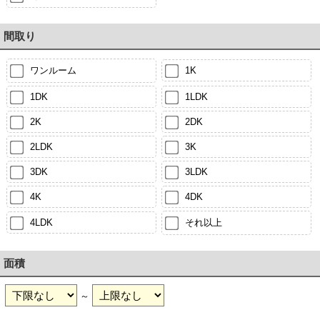
間取り
ワンルーム
1K
1DK
1LDK
2K
2DK
2LDK
3K
3DK
3LDK
4K
4DK
4LDK
それ以上
面積
～