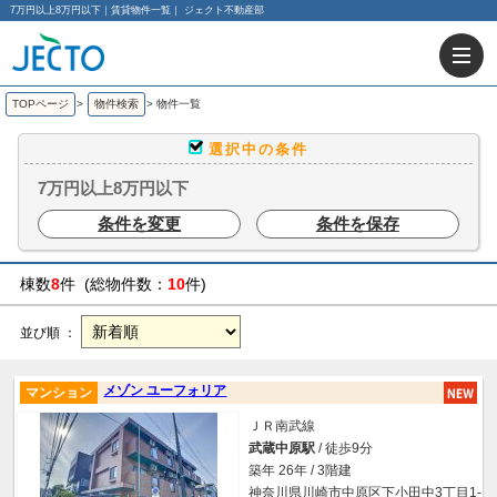
7万円以上8万円以下｜賃貸物件一覧｜ ジェクト不動産部
TOPページ
>
物件検索
>
物件一覧
選択中の条件
7万円以上8万円以下
条件を変更
条件を保存
棟数
8
件 (総物件数：
10
件)
並び順 ：
メゾン ユーフォリア
マンション
ＪＲ南武線
武蔵中原駅
/ 徒歩9分
築年 26年 / 3階建
神奈川県川崎市中原区下小田中3丁目1-