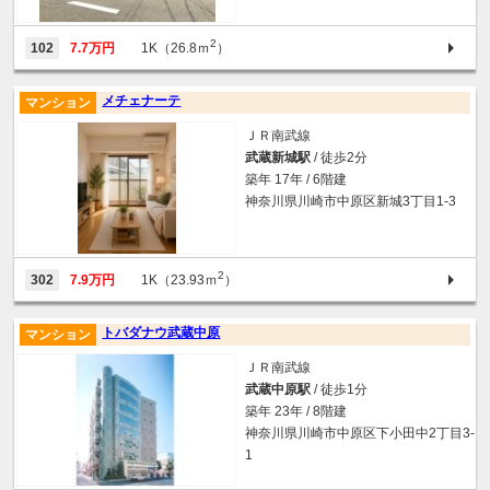
2
102
7.7万円
1K（26.8ｍ
）
メチェナーテ
マンション
ＪＲ南武線
武蔵新城駅
/ 徒歩2分
築年 17年 / 6階建
神奈川県川崎市中原区新城3丁目1-3
2
302
7.9万円
1K（23.93ｍ
）
トバダナウ武蔵中原
マンション
ＪＲ南武線
武蔵中原駅
/ 徒歩1分
築年 23年 / 8階建
神奈川県川崎市中原区下小田中2丁目3-
1