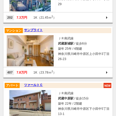
29
2
202
7.3万円
1K（21.45ｍ
）
サンブライト
マンション
ＪＲ南武線
武蔵新城駅
/ 徒歩6分
築年 25年 / 4階建
神奈川県川崎市中原区上小田中3丁目
26-23
2
407
7.8万円
1K（23.78ｍ
）
ツァールトＣ
アパート
ＪＲ南武線
武蔵中原駅
/ 徒歩15分
築年 22年 / 2階建
神奈川県川崎市中原区下小田中5丁目
13-1