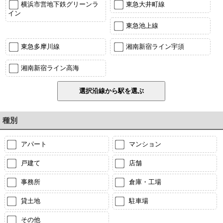
横浜市営地下鉄グリーンラ
東急大井町線
イン
東急池上線
東急多摩川線
湘南新宿ライン宇須
湘南新宿ライン高海
種別
アパート
マンション
戸建て
店舗
事務所
倉庫・工場
貸土地
駐車場
その他