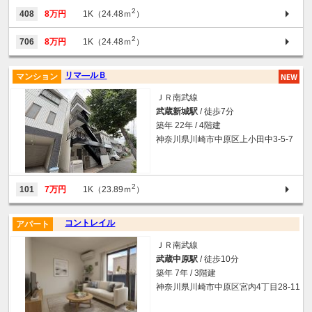
2
408
8万円
1K（24.48ｍ
）
2
706
8万円
1K（24.48ｍ
）
リマ―ルＢ
マンション
ＪＲ南武線
武蔵新城駅
/ 徒歩7分
築年 22年 / 4階建
神奈川県川崎市中原区上小田中3-5-7
2
101
7万円
1K（23.89ｍ
）
コントレイル
アパート
ＪＲ南武線
武蔵中原駅
/ 徒歩10分
築年 7年 / 3階建
神奈川県川崎市中原区宮内4丁目28-11