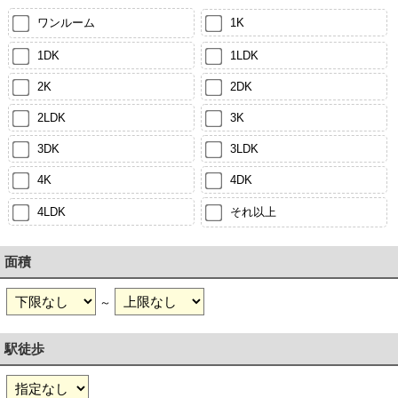
ワンルーム
1K
1DK
1LDK
2K
2DK
2LDK
3K
3DK
3LDK
4K
4DK
4LDK
それ以上
面積
～
駅徒歩