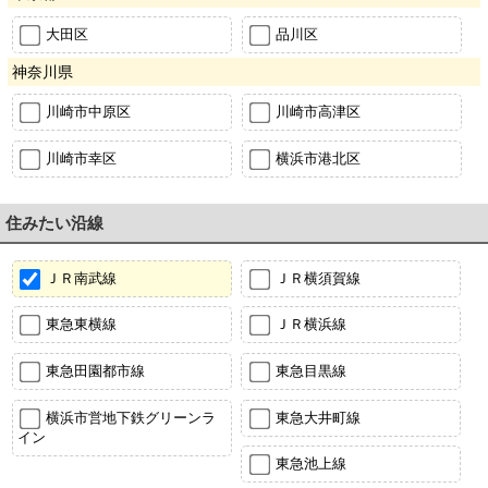
大田区
品川区
神奈川県
川崎市中原区
川崎市高津区
川崎市幸区
横浜市港北区
住みたい沿線
ＪＲ南武線
ＪＲ横須賀線
東急東横線
ＪＲ横浜線
東急田園都市線
東急目黒線
横浜市営地下鉄グリーンラ
東急大井町線
イン
東急池上線