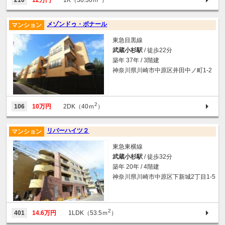
210
12万円
1K（30.36ｍ
）
メゾンドゥ・ボナール
マンション
東急目黒線
武蔵小杉駅
/ 徒歩22分
築年 37年 / 3階建
神奈川県川崎市中原区井田中ノ町1-2
2
106
10万円
2DK（40ｍ
）
リバーハイツ２
マンション
東急東横線
武蔵小杉駅
/ 徒歩32分
築年 20年 / 4階建
神奈川県川崎市中原区下新城2丁目1-5
2
401
14.6万円
1LDK（53.5ｍ
）