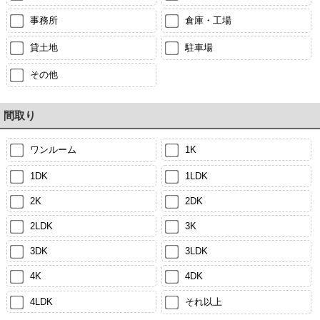
事務所
倉庫・工場
貸土地
駐車場
その他
間取り
ワンルーム
1K
1DK
1LDK
2K
2DK
2LDK
3K
3DK
3LDK
4K
4DK
4LDK
それ以上