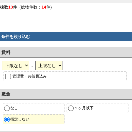
棟数
13
件 (総物件数：
14
件)
条件を絞り込む
賃料
～
管理費・共益費込み
敷金
なし
１ヶ月以下
指定しない