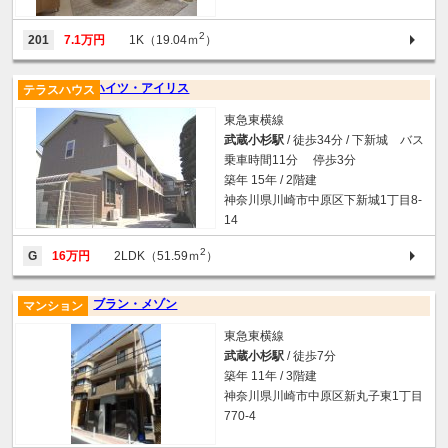
2
201
7.1万円
1K（19.04ｍ
）
ハイツ・アイリス
テラスハウス
東急東横線
武蔵小杉駅
/ 徒歩34分 / 下新城 バス
乗車時間11分 停歩3分
築年 15年 / 2階建
神奈川県川崎市中原区下新城1丁目8-
14
2
G
16万円
2LDK（51.59ｍ
）
ブラン・メゾン
マンション
東急東横線
武蔵小杉駅
/ 徒歩7分
築年 11年 / 3階建
神奈川県川崎市中原区新丸子東1丁目
770-4