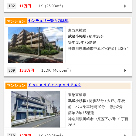
2
102
11万円
1K（25.93ｍ
）
センチュリー等々力緑地
マンション
東急東横線
武蔵小杉駅
/ 徒歩28分
築年 15年 / 5階建
神奈川県川崎市中原区宮内3丁目2-34
2
309
13.8万円
1LDK（46.65ｍ
）
Ｓｏｕｎｄ Ｓｔａｇｅ １２４２
マンション
東急東横線
武蔵小杉駅
/ 徒歩28分 / 大戸小学校
前 バス乗車時間10分 停歩2分
築年 3年 / 5階建
神奈川県川崎市中原区下小田中1丁目
26-5
2