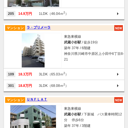
2
205
14.9万円
1LDK（46.04ｍ
）
ラ・プリメーラ
マンション
東急東横線
武蔵小杉駅
/ 徒歩19分
築年 37年 / 6階建
神奈川県川崎市中原区上小田中6丁目8-
21
2
109
18.3万円
3LDK（65.03ｍ
）
2
301
18.8万円
3LDK（68.08ｍ
）
ＵＮＦＬＡＴ
マンション
東急東横線
武蔵小杉駅
/ 下新城 バス乗車時間12
分 停歩6分
築年 37年 / 3階建