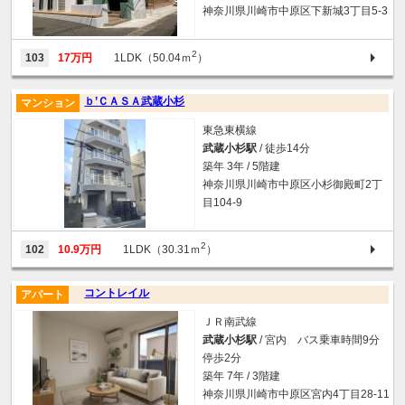
神奈川県川崎市中原区下新城3丁目5-3
2
103
17万円
1LDK（50.04ｍ
）
ｂ’ＣＡＳＡ武蔵小杉
マンション
東急東横線
武蔵小杉駅
/ 徒歩14分
築年 3年 / 5階建
神奈川県川崎市中原区小杉御殿町2丁
目104-9
2
102
10.9万円
1LDK（30.31ｍ
）
コントレイル
アパート
ＪＲ南武線
武蔵小杉駅
/ 宮内 バス乗車時間9分
停歩2分
築年 7年 / 3階建
神奈川県川崎市中原区宮内4丁目28-11