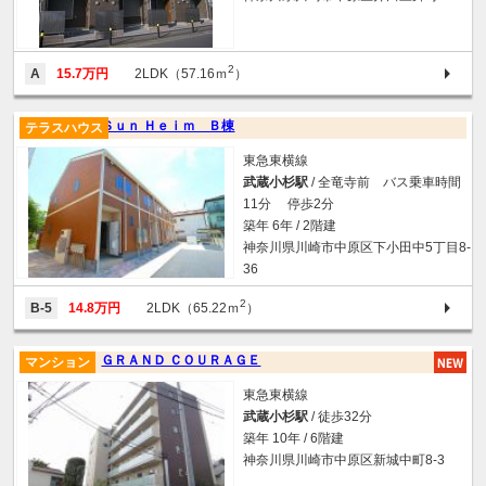
2
A
15.7万円
2LDK（57.16ｍ
）
Ｓｕｎ Ｈｅｉｍ Ｂ棟
テラスハウス
東急東横線
武蔵小杉駅
/ 全竜寺前 バス乗車時間
11分 停歩2分
築年 6年 / 2階建
神奈川県川崎市中原区下小田中5丁目8-
36
2
B-5
14.8万円
2LDK（65.22ｍ
）
ＧＲＡＮＤ ＣＯＵＲＡＧＥ
マンション
東急東横線
武蔵小杉駅
/ 徒歩32分
築年 10年 / 6階建
神奈川県川崎市中原区新城中町8-3