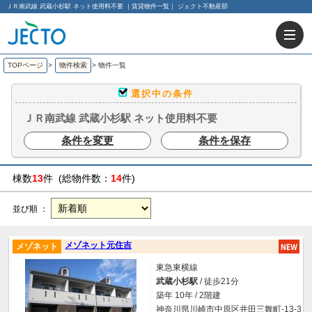
ＪＲ南武線 武蔵小杉駅 ネット使用料不要 ｜賃貸物件一覧｜ ジェクト不動産部
TOPページ
>
物件検索
>
物件一覧
選択中の条件
ＪＲ南武線 武蔵小杉駅 ネット使用料不要
条件を変更
条件を保存
棟数
13
件 (総物件数：
14
件)
並び順 ：
メゾネット元住吉
メゾネット
東急東横線
武蔵小杉駅
/ 徒歩21分
築年 10年 / 2階建
神奈川県川崎市中原区井田三舞町-13-3