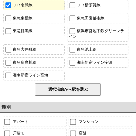
ＪＲ南武線
ＪＲ横須賀線
東急東横線
東急田園都市線
東急目黒線
横浜市営地下鉄グリーンラ
イン
東急大井町線
東急池上線
東急多摩川線
湘南新宿ライン宇須
湘南新宿ライン高海
種別
アパート
マンション
戸建て
店舗