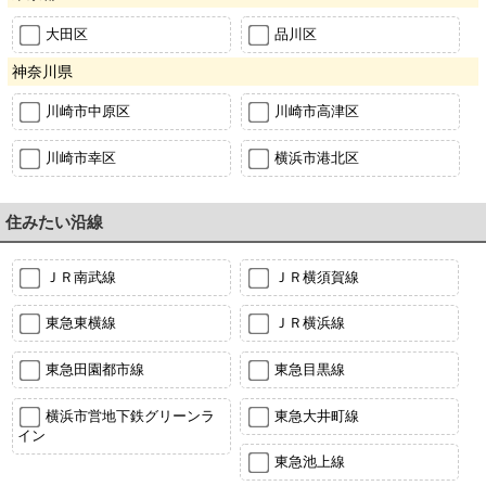
大田区
品川区
神奈川県
川崎市中原区
川崎市高津区
川崎市幸区
横浜市港北区
住みたい沿線
ＪＲ南武線
ＪＲ横須賀線
東急東横線
ＪＲ横浜線
東急田園都市線
東急目黒線
横浜市営地下鉄グリーンラ
東急大井町線
イン
東急池上線