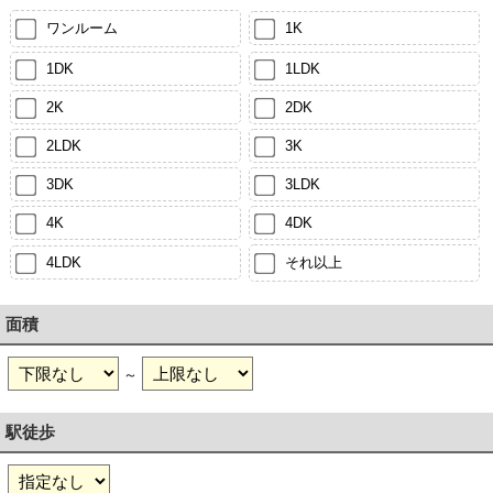
ワンルーム
1K
1DK
1LDK
2K
2DK
2LDK
3K
3DK
3LDK
4K
4DK
4LDK
それ以上
面積
～
駅徒歩