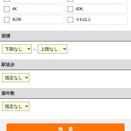
4K
4DK
4LDK
それ以上
面積
～
駅徒歩
築年数