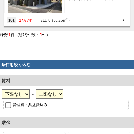
2
101
17.6万円
2LDK（61.26ｍ
）
棟数
1
件 (総物件数：
1
件)
条件を絞り込む
賃料
～
管理費・共益費込み
敷金