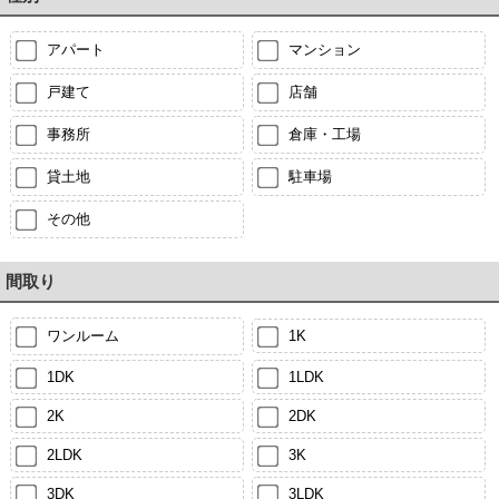
アパート
マンション
戸建て
店舗
事務所
倉庫・工場
貸土地
駐車場
その他
間取り
ワンルーム
1K
1DK
1LDK
2K
2DK
2LDK
3K
3DK
3LDK