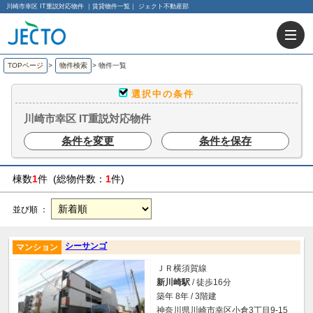
川崎市幸区 IT重説対応物件 ｜賃貸物件一覧｜ ジェクト不動産部
TOPページ
>
物件検索
>
物件一覧
選択中の条件
川崎市幸区 IT重説対応物件
条件を変更
条件を保存
棟数
1
件 (総物件数：
1
件)
並び順 ：
シーサンゴ
マンション
ＪＲ横須賀線
新川崎駅
/ 徒歩16分
築年 8年 / 3階建
神奈川県川崎市幸区小倉3丁目9-15