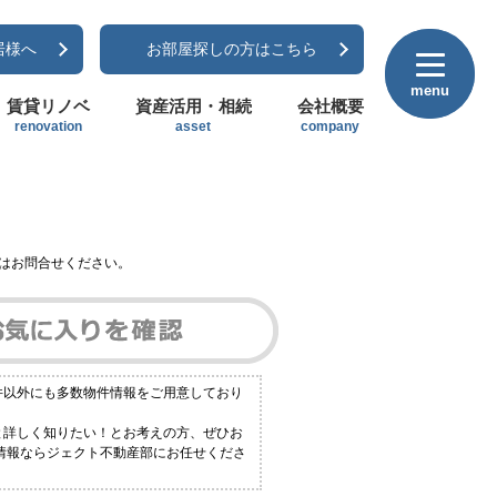
居様へ
お部屋探しの方はこちら
menu
menu
賃貸リノベ
資産活用・相続
会社概要
renovation
asset
company
はお問合せください。
物件以外にも多数物件情報をご用意しており
っと詳しく知りたい！とお考えの方、ぜひお
の情報ならジェクト不動産部にお任せくださ