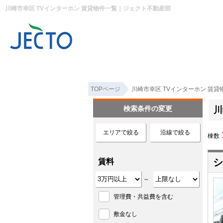
川崎市幸区 TVインターホン 賃貸物件一覧｜ジェクト不動産部
TOPページ
川崎市幸区 TVインターホン 賃貸
検索条件の変更
川
エリアで絞る
沿線で絞る
棟数
シ
賃料
～
管理費・共益費を含む
敷金なし