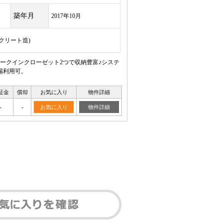
築年月
2017年10月
ンクリート造)
ークインクローゼット2つで収納豊富♪システ
場利用可。
証金
償却
お気に入り
物件詳細
-
-
お気に入り
物件詳細