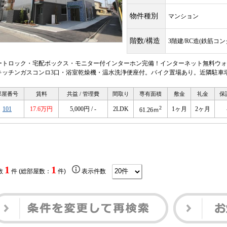
物件種別
マンション
階数/構造
3階建/RC造(鉄筋コ
ートロック・宅配ボックス・モニター付インターホン完備！インターネット無料ウォ
キッチンガスコンロ3口・浴室乾燥機・温水洗浄便座付。バイク置場あり。近隣駐車
部屋番号
賃料
共益 / 管理費
間取り
専有面積
敷金
礼金
保
2
101
17.6万円
5,000円 / -
2LDK
1ヶ月
2ヶ月
61.26ｍ
1
1
数
件 (総部屋数：
件)
表示件数