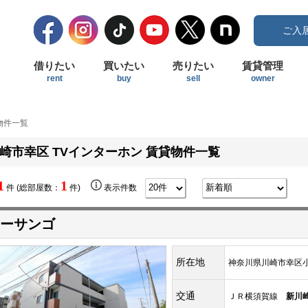
ご入
借りたい
買いたい
売りたい
賃貸管理
rent
buy
sell
owner
物件一覧
崎市幸区 TVインターホン 賃貸物件一覧
1
1
件 (総部屋数：
件)
表示件数
ーサンゴ
所在地
神奈川県川崎市幸区小倉
交通
ＪＲ横須賀線
新川