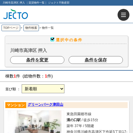
川崎市高津区 押入 ｜賃貸物件一覧｜ ジェクト不動産部
TOPページ
>
物件検索
>
物件一覧
選択中の条件
川崎市高津区 押入
条件を変更
条件を保存
棟数
1
件 (総物件数：
1
件)
並び順 ：
グリーンパーク津田山
マンション
東急田園都市線
溝の口駅
/ 徒歩15分
築年 37年 / 5階建
神奈川県川崎市高津区下作延5丁目17-