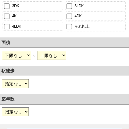
3DK
3LDK
4K
4DK
4LDK
それ以上
面積
～
駅徒歩
築年数