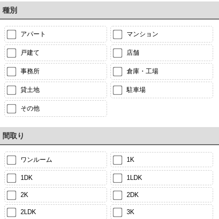
種別
アパート
マンション
戸建て
店舗
事務所
倉庫・工場
貸土地
駐車場
その他
間取り
ワンルーム
1K
1DK
1LDK
2K
2DK
2LDK
3K