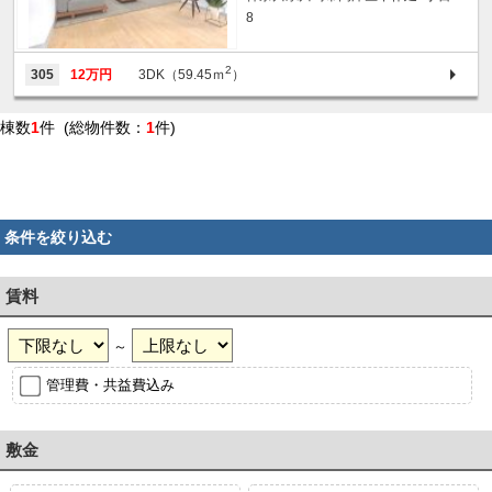
8
2
305
12万円
3DK（59.45ｍ
）
棟数
1
件 (総物件数：
1
件)
条件を絞り込む
賃料
～
管理費・共益費込み
敷金