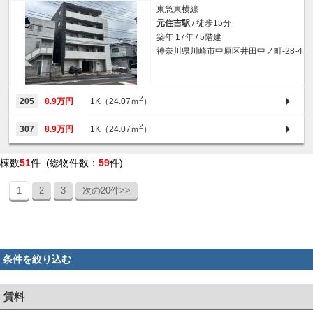
東急東横線
元住吉駅
/ 徒歩15分
築年 17年 / 5階建
神奈川県川崎市中原区井田中ノ町-28-4
2
205
8.9万円
1K（24.07ｍ
）
2
307
8.9万円
1K（24.07ｍ
）
棟数
51
件 (総物件数：
59
件)
1
2
3
次の20件>>
条件を絞り込む
賃料