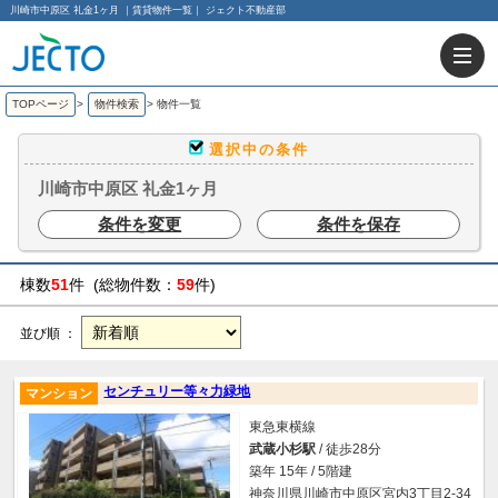
川崎市中原区 礼金1ヶ月 ｜賃貸物件一覧｜ ジェクト不動産部
TOPページ
>
物件検索
>
物件一覧
選択中の条件
川崎市中原区 礼金1ヶ月
条件を変更
条件を保存
棟数
51
件 (総物件数：
59
件)
並び順 ：
センチュリー等々力緑地
マンション
東急東横線
武蔵小杉駅
/ 徒歩28分
築年 15年 / 5階建
神奈川県川崎市中原区宮内3丁目2-34