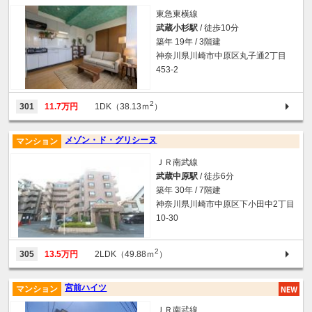
東急東横線
武蔵小杉駅
/ 徒歩10分
築年 19年 / 3階建
神奈川県川崎市中原区丸子通2丁目
453-2
2
301
11.7万円
1DK（38.13ｍ
）
メゾン・ド・グリシーヌ
マンション
ＪＲ南武線
武蔵中原駅
/ 徒歩6分
築年 30年 / 7階建
神奈川県川崎市中原区下小田中2丁目
10-30
2
305
13.5万円
2LDK（49.88ｍ
）
宮前ハイツ
マンション
ＪＲ南武線