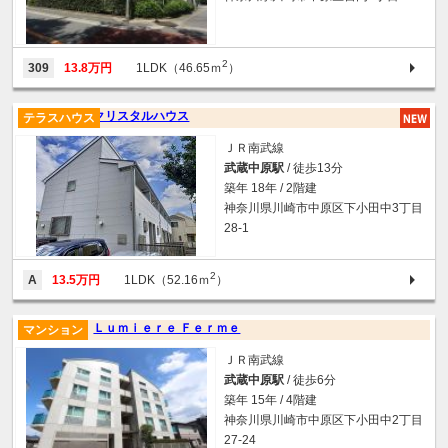
2
309
13.8万円
1LDK（46.65ｍ
）
クリスタルハウス
テラスハウス
ＪＲ南武線
武蔵中原駅
/ 徒歩13分
築年 18年 / 2階建
神奈川県川崎市中原区下小田中3丁目
28-1
2
A
13.5万円
1LDK（52.16ｍ
）
Ｌｕｍｉｅｒｅ Ｆｅｒｍｅ
マンション
ＪＲ南武線
武蔵中原駅
/ 徒歩6分
築年 15年 / 4階建
神奈川県川崎市中原区下小田中2丁目
27-24