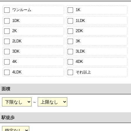
ワンルーム
1K
1DK
1LDK
2K
2DK
2LDK
3K
3DK
3LDK
4K
4DK
4LDK
それ以上
面積
～
駅徒歩