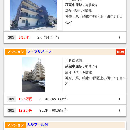
武蔵中原駅
/ 徒歩6分
築年 43年 / 4階建
神奈川県川崎市中原区上小田中6丁目
41-7
2
305
8.3万円
2K（34.7ｍ
）
ラ・プリメーラ
マンション
ＪＲ南武線
武蔵中原駅
/ 徒歩7分
築年 37年 / 6階建
神奈川県川崎市中原区上小田中6丁目8-
21
2
109
18.3万円
3LDK（65.03ｍ
）
2
301
18.8万円
3LDK（68.08ｍ
）
カルフールＭ
マンション