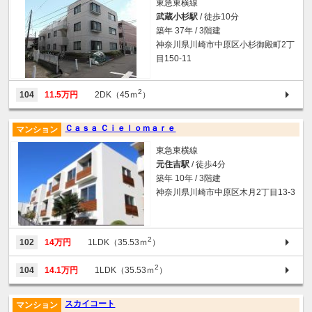
東急東横線
武蔵小杉駅
/ 徒歩10分
築年 37年 / 3階建
神奈川県川崎市中原区小杉御殿町2丁
目150-11
2
104
11.5万円
2DK（45ｍ
）
Ｃａｓａ Ｃｉｅｌｏｍａｒｅ
マンション
東急東横線
元住吉駅
/ 徒歩4分
築年 10年 / 3階建
神奈川県川崎市中原区木月2丁目13-3
2
102
14万円
1LDK（35.53ｍ
）
2
104
14.1万円
1LDK（35.53ｍ
）
スカイコート
マンション