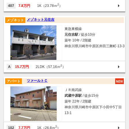
2
407
7.8万円
1K（23.78ｍ
）
メゾネット元住吉
メゾネット
東急東横線
元住吉駅
/ 徒歩10分
築年 10年 / 2階建
神奈川県川崎市中原区井田三舞町-13-3
2
A
15.7万円
2LDK（57.16ｍ
）
ツァールトＣ
アパート
ＪＲ南武線
武蔵中原駅
/ 徒歩15分
築年 22年 / 2階建
神奈川県川崎市中原区下小田中5丁目
13-1
2
102
7.7万円
1K（26.8ｍ
）