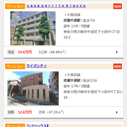
ｃａｓａ ｐｅｒｒｉｔｏ ｂｌａｎｃｏ
マンション
ＪＲ南武線
武蔵中原駅
/ 徒歩7分
築年 11年 / 5階建
神奈川県川崎市中原区下小田中1丁目
18-2
2
312
15.6万円
1LDK（46.48ｍ
）
ライズシティ
マンション
ＪＲ南武線
武蔵中原駅
/ 徒歩12分
築年 17年 / 3階建
神奈川県川崎市中原区下小田中5丁目1-
18
2
105
12.6万円
2DK（47.33ｍ
）
リバーハウスⅡ
マンション