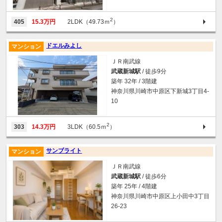
2
405
15.3万円
2LDK（49.73ｍ
）
ドエルみよし
マンション
ＪＲ南武線
武蔵新城駅
/ 徒歩9分
築年 32年 / 3階建
神奈川県川崎市中原区下新城3丁目4-
10
2
303
14.3万円
3LDK（60.5ｍ
）
サンブライト
マンション
ＪＲ南武線
武蔵新城駅
/ 徒歩6分
築年 25年 / 4階建
神奈川県川崎市中原区上小田中3丁目
26-23