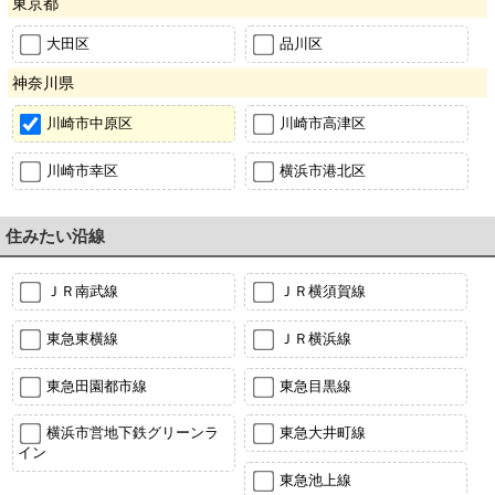
東京都
大田区
品川区
神奈川県
川崎市中原区
川崎市高津区
川崎市幸区
横浜市港北区
住みたい沿線
ＪＲ南武線
ＪＲ横須賀線
東急東横線
ＪＲ横浜線
東急田園都市線
東急目黒線
横浜市営地下鉄グリーンラ
東急大井町線
イン
東急池上線