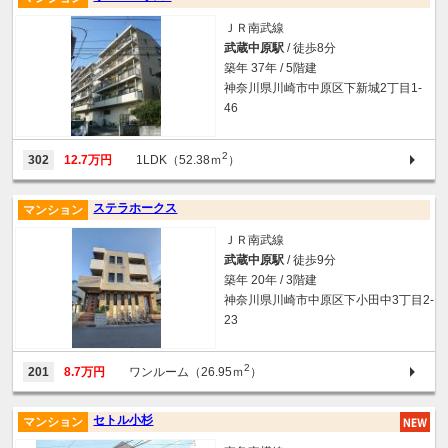
ＪＲ南武線
武蔵中原駅
/ 徒歩8分
築年 37年 / 5階建
神奈川県川崎市中原区下新城2丁目1-
46
2
302
12.7万円
1LDK（52.38ｍ
）
ステラホークス
マンション
ＪＲ南武線
武蔵中原駅
/ 徒歩9分
築年 20年 / 3階建
神奈川県川崎市中原区下小田中3丁目2-
23
2
201
8.7万円
ワンルーム（26.95ｍ
）
セトル小杉
マンション