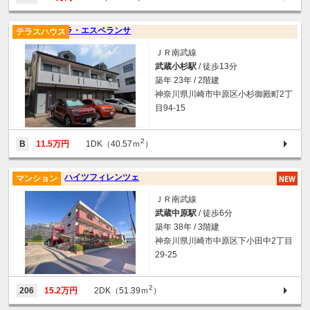
ラ・エスペランサ
テラスハウス
ＪＲ南武線
武蔵小杉駅
/ 徒歩13分
築年 23年 / 2階建
神奈川県川崎市中原区小杉御殿町2丁
目94-15
2
B
11.5万円
1DK（40.57ｍ
）
ハイツフィレンツェ
マンション
ＪＲ南武線
武蔵中原駅
/ 徒歩6分
築年 38年 / 3階建
神奈川県川崎市中原区下小田中2丁目
29-25
2
206
15.2万円
2DK（51.39ｍ
）