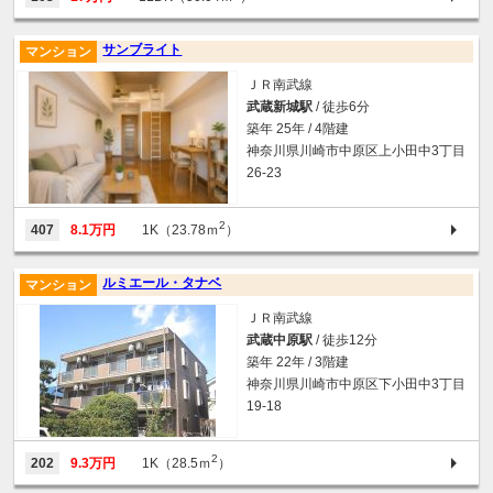
サンブライト
マンション
ＪＲ南武線
武蔵新城駅
/ 徒歩6分
築年 25年 / 4階建
神奈川県川崎市中原区上小田中3丁目
26-23
2
407
8.1万円
1K（23.78ｍ
）
ルミエール・タナベ
マンション
ＪＲ南武線
武蔵中原駅
/ 徒歩12分
築年 22年 / 3階建
神奈川県川崎市中原区下小田中3丁目
19-18
2
202
9.3万円
1K（28.5ｍ
）