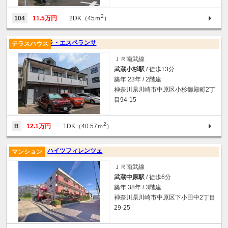
2
104
11.5万円
2DK（45ｍ
）
ラ・エスペランサ
テラスハウス
ＪＲ南武線
武蔵小杉駅
/ 徒歩13分
築年 23年 / 2階建
神奈川県川崎市中原区小杉御殿町2丁
目94-15
2
B
12.1万円
1DK（40.57ｍ
）
ハイツフィレンツェ
マンション
ＪＲ南武線
武蔵中原駅
/ 徒歩6分
築年 38年 / 3階建
神奈川県川崎市中原区下小田中2丁目
29-25