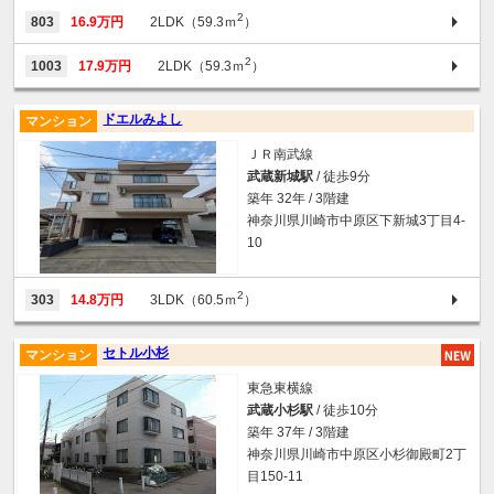
2
803
16.9万円
2LDK（59.3ｍ
）
2
1003
17.9万円
2LDK（59.3ｍ
）
ドエルみよし
マンション
ＪＲ南武線
武蔵新城駅
/ 徒歩9分
築年 32年 / 3階建
神奈川県川崎市中原区下新城3丁目4-
10
2
303
14.8万円
3LDK（60.5ｍ
）
セトル小杉
マンション
東急東横線
武蔵小杉駅
/ 徒歩10分
築年 37年 / 3階建
神奈川県川崎市中原区小杉御殿町2丁
目150-11