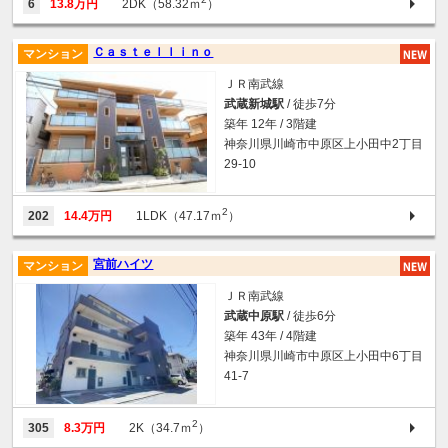
6
13.8万円
2DK（58.32ｍ
）
Ｃａｓｔｅｌｌｉｎｏ
マンション
ＪＲ南武線
武蔵新城駅
/ 徒歩7分
築年 12年 / 3階建
神奈川県川崎市中原区上小田中2丁目
29-10
2
202
14.4万円
1LDK（47.17ｍ
）
宮前ハイツ
マンション
ＪＲ南武線
武蔵中原駅
/ 徒歩6分
築年 43年 / 4階建
神奈川県川崎市中原区上小田中6丁目
41-7
2
305
8.3万円
2K（34.7ｍ
）