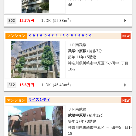
46
2
302
12.7万円
1LDK（52.38ｍ
）
ｃａｓａ ｐｅｒｒｉｔｏ ｂｌａｎｃｏ
マンション
ＪＲ南武線
武蔵中原駅
/ 徒歩7分
築年 11年 / 5階建
神奈川県川崎市中原区下小田中1丁目
18-2
2
312
15.6万円
1LDK（46.48ｍ
）
ライズシティ
マンション
ＪＲ南武線
武蔵中原駅
/ 徒歩12分
築年 17年 / 3階建
神奈川県川崎市中原区下小田中5丁目1-
18