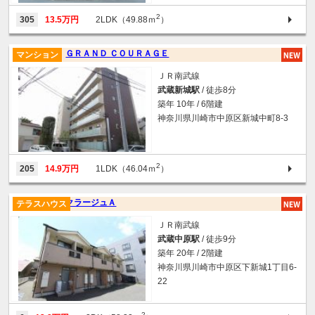
2
305
13.5万円
2LDK（49.88ｍ
）
ＧＲＡＮＤ ＣＯＵＲＡＧＥ
マンション
ＪＲ南武線
武蔵新城駅
/ 徒歩8分
築年 10年 / 6階建
神奈川県川崎市中原区新城中町8-3
2
205
14.9万円
1LDK（46.04ｍ
）
クラージュＡ
テラスハウス
ＪＲ南武線
武蔵中原駅
/ 徒歩9分
築年 20年 / 2階建
神奈川県川崎市中原区下新城1丁目6-
22
2