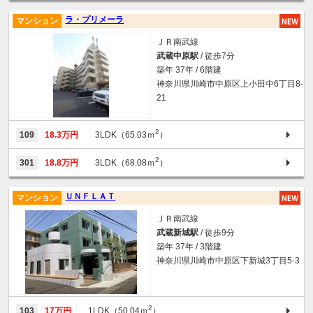
ラ・プリメーラ
マンション
ＪＲ南武線
武蔵中原駅
/ 徒歩7分
築年 37年 / 6階建
神奈川県川崎市中原区上小田中6丁目8-
21
2
109
18.3万円
3LDK（65.03ｍ
）
2
301
18.8万円
3LDK（68.08ｍ
）
ＵＮＦＬＡＴ
マンション
ＪＲ南武線
武蔵新城駅
/ 徒歩9分
築年 37年 / 3階建
神奈川県川崎市中原区下新城3丁目5-3
2
103
17万円
1LDK（50.04ｍ
）