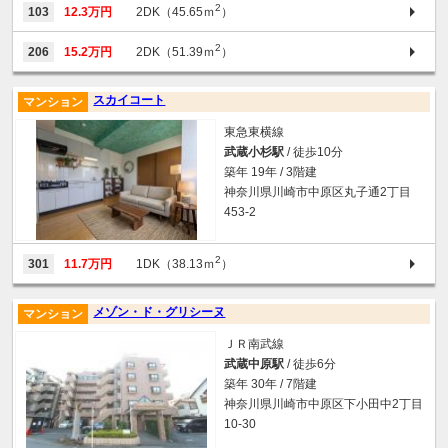
2
103
12.3万円
2DK（45.65ｍ
）
2
206
15.2万円
2DK（51.39ｍ
）
スカイコート
マンション
東急東横線
武蔵小杉駅
/ 徒歩10分
築年 19年 / 3階建
神奈川県川崎市中原区丸子通2丁目
453-2
2
301
11.7万円
1DK（38.13ｍ
）
メゾン・ド・グリシーヌ
マンション
ＪＲ南武線
武蔵中原駅
/ 徒歩6分
築年 30年 / 7階建
神奈川県川崎市中原区下小田中2丁目
10-30