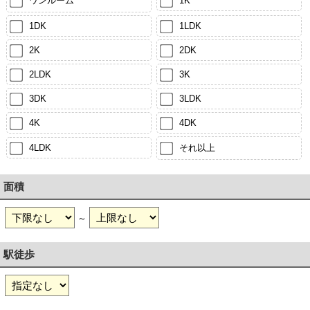
ワンルーム
1K
1DK
1LDK
2K
2DK
2LDK
3K
3DK
3LDK
4K
4DK
4LDK
それ以上
面積
～
駅徒歩