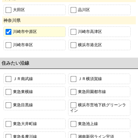
大田区
品川区
神奈川県
川崎市中原区
川崎市高津区
川崎市幸区
横浜市港北区
住みたい沿線
ＪＲ南武線
ＪＲ横須賀線
東急東横線
東急田園都市線
東急目黒線
横浜市営地下鉄グリーンラ
イン
東急大井町線
東急池上線
東急多摩川線
湘南新宿ライン宇須