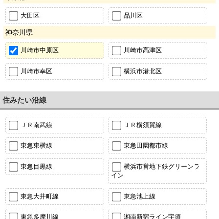
大田区
品川区
神奈川県
川崎市中原区
川崎市高津区
川崎市幸区
横浜市港北区
住みたい沿線
ＪＲ南武線
ＪＲ横須賀線
東急東横線
東急田園都市線
東急目黒線
横浜市営地下鉄グリーンラ
イン
東急大井町線
東急池上線
東急多摩川線
湘南新宿ライン宇須