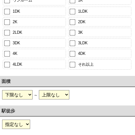
ワンルーム
1K
1DK
1LDK
2K
2DK
2LDK
3K
3DK
3LDK
4K
4DK
4LDK
それ以上
面積
～
駅徒歩