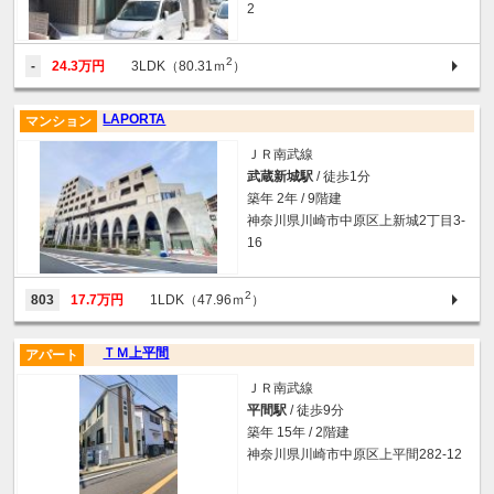
2
2
-
24.3万円
3LDK（80.31ｍ
）
LAPORTA
マンション
ＪＲ南武線
武蔵新城駅
/ 徒歩1分
築年 2年 / 9階建
神奈川県川崎市中原区上新城2丁目3-
16
2
803
17.7万円
1LDK（47.96ｍ
）
ＴＭ上平間
アパート
ＪＲ南武線
平間駅
/ 徒歩9分
築年 15年 / 2階建
神奈川県川崎市中原区上平間282-12