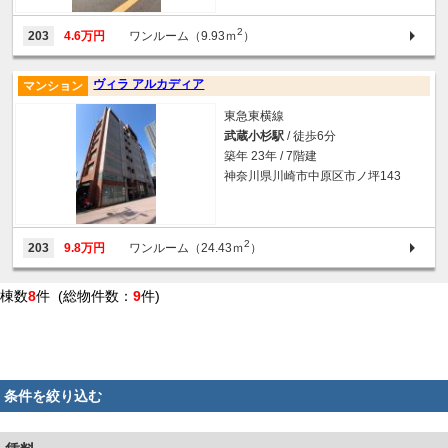
2
203
4.6万円
ワンルーム（9.93ｍ
）
ヴィラ アルカディア
マンション
東急東横線
武蔵小杉駅
/ 徒歩6分
築年 23年 / 7階建
神奈川県川崎市中原区市ノ坪143
2
203
9.8万円
ワンルーム（24.43ｍ
）
棟数
8
件 (総物件数：
9
件)
条件を絞り込む