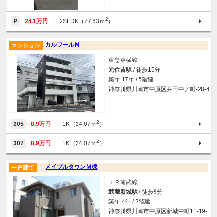
2
P
24.1万円
2SLDK（77.63ｍ
）
カルフールＭ
マンション
東急東横線
元住吉駅
/ 徒歩15分
築年 17年 / 5階建
神奈川県川崎市中原区井田中ノ町-28-4
2
205
8.9万円
1K（24.07ｍ
）
2
307
8.9万円
1K（24.07ｍ
）
メイプルタウンＭ棟
一戸建て
ＪＲ南武線
武蔵新城駅
/ 徒歩9分
築年 4年 / 2階建
神奈川県川崎市中原区新城中町11-19-