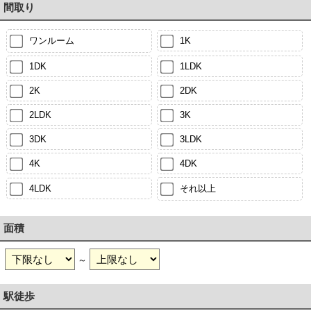
間取り
ワンルーム
1K
1DK
1LDK
2K
2DK
2LDK
3K
3DK
3LDK
4K
4DK
4LDK
それ以上
面積
～
駅徒歩