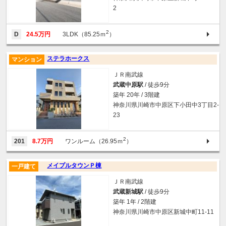
2
2
D
24.5万円
3LDK（85.25ｍ
）
ステラホークス
マンション
ＪＲ南武線
武蔵中原駅
/ 徒歩9分
築年 20年 / 3階建
神奈川県川崎市中原区下小田中3丁目2-
23
2
201
8.7万円
ワンルーム（26.95ｍ
）
メイプルタウンＰ棟
一戸建て
ＪＲ南武線
武蔵新城駅
/ 徒歩9分
築年 1年 / 2階建
神奈川県川崎市中原区新城中町11-11