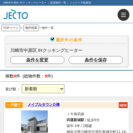
川崎市中原区 IHクッキングヒーター ｜賃貸物件一覧｜ ジェクト不動産部
TOPページ
>
物件検索
>
物件一覧
選択中の条件
川崎市中原区 IHクッキングヒーター
条件を変更
条件を保存
棟数
8
件 (総物件数：
9
件)
並び順 ：
メイプルタウンＤ棟
一戸建て
ＪＲ南武線
武蔵新城駅
/ 徒歩9分
築年 4年 / 2階建
神奈川県川崎市中原区新城中町11-16-