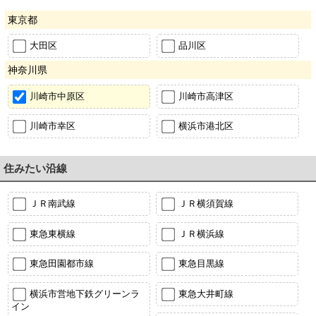
東京都
大田区
品川区
神奈川県
川崎市中原区
川崎市高津区
川崎市幸区
横浜市港北区
住みたい沿線
ＪＲ南武線
ＪＲ横須賀線
東急東横線
ＪＲ横浜線
東急田園都市線
東急目黒線
横浜市営地下鉄グリーンラ
東急大井町線
イン