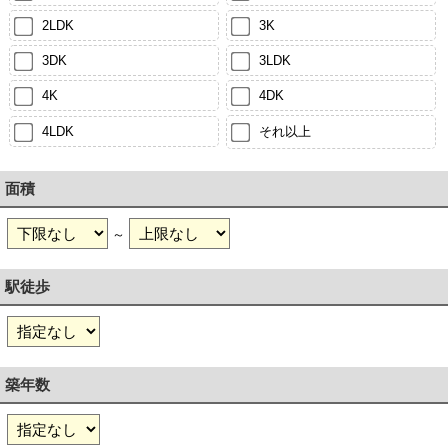
2LDK
3K
3DK
3LDK
4K
4DK
4LDK
それ以上
面積
～
駅徒歩
築年数