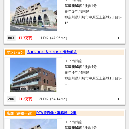
ＪＲ南武線
武蔵新城駅
/ 徒歩1分
築年 2年 / 9階建
神奈川県川崎市中原区上新城2丁目3-
16
2
803
17.7万円
1LDK（47.96ｍ
）
Ｓｏｕｎｄ Ｓｔａｇｅ 天神前２
マンション
ＪＲ南武線
武蔵新城駅
/ 徒歩4分
築年 4年 / 4階建
神奈川県川崎市中原区上新城1丁目3-
28
2
206
21.2万円
2LDK（64.14ｍ
）
LAPORTA貸店舗・事務所 2階
店舗（建物一部）
ＪＲ南武線
武蔵新城駅
/ 徒歩1分