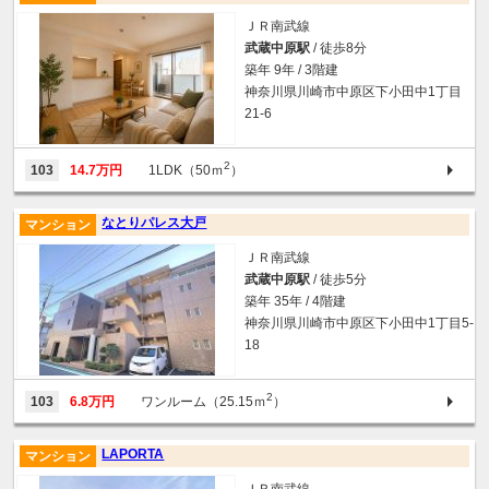
ＪＲ南武線
武蔵中原駅
/ 徒歩8分
築年 9年 / 3階建
神奈川県川崎市中原区下小田中1丁目
21-6
2
103
14.7万円
1LDK（50ｍ
）
なとりパレス大戸
マンション
ＪＲ南武線
武蔵中原駅
/ 徒歩5分
築年 35年 / 4階建
神奈川県川崎市中原区下小田中1丁目5-
18
2
103
6.8万円
ワンルーム（25.15ｍ
）
LAPORTA
マンション