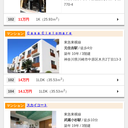
770-4
2
102
11万円
1K（25.93ｍ
）
Ｃａｓａ Ｃｉｅｌｏｍａｒｅ
マンション
東急東横線
元住吉駅
/ 徒歩4分
築年 10年 / 3階建
神奈川県川崎市中原区木月2丁目13-3
2
102
14万円
1LDK（35.53ｍ
）
2
104
14.1万円
1LDK（35.53ｍ
）
スカイコート
マンション
東急東横線
武蔵小杉駅
/ 徒歩10分
築年 19年 / 3階建