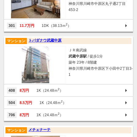
神奈川県川崎市中原区丸子通2丁目
453-2
2
301
11.7万円
1DK（38.13ｍ
）
トバダナウ武蔵中原
マンション
ＪＲ南武線
武蔵中原駅
/ 徒歩1分
築年 23年 / 8階建
神奈川県川崎市中原区下小田中2丁目3-
1
2
408
8万円
1K（24.48ｍ
）
2
504
8.5万円
1K（24.48ｍ
）
2
706
8万円
1K（24.48ｍ
）
メチェナーテ
マンション