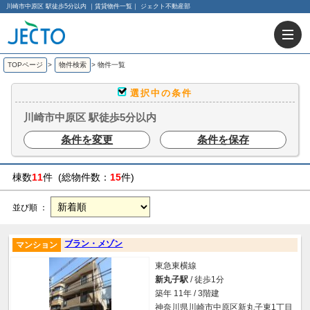
川崎市中原区 駅徒歩5分以内 ｜賃貸物件一覧｜ ジェクト不動産部
TOPページ
>
物件検索
>
物件一覧
選択中の条件
川崎市中原区 駅徒歩5分以内
条件を変更
条件を保存
棟数
11
件 (総物件数：
15
件)
並び順 ：
ブラン・メゾン
マンション
東急東横線
新丸子駅
/ 徒歩1分
築年 11年 / 3階建
神奈川県川崎市中原区新丸子東1丁目