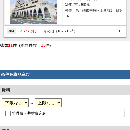
築年 2年 / 9階建
神奈川県川崎市中原区上新城2丁目3-
16
2
204
54.747万円
その他（109.71ｍ
）
棟数
11
件 (総物件数：
15
件)
条件を絞り込む
賃料
～
管理費・共益費込み