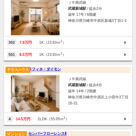
ＪＲ南武線
武蔵新城駅
/ 徒歩2分
築年 17年 / 6階建
神奈川県川崎市中原区新城3丁目1-3
2
302
7.9万円
1K（23.93ｍ
）
2
501
8.5万円
1K（23.93ｍ
）
ラフィネ・ダイモン
テラスハウス
ＪＲ南武線
武蔵新城駅
/ 徒歩4分
築年 14年 / 2階建
神奈川県川崎市中原区上小田中3丁目
26-31
2
A
14.5万円
2LDK（55.05ｍ
）
センパーフローレンスⅡ
マンション