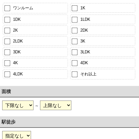
ワンルーム
1K
1DK
1LDK
2K
2DK
2LDK
3K
3DK
3LDK
4K
4DK
4LDK
それ以上
面積
～
駅徒歩