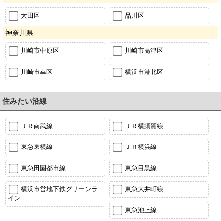
大田区
品川区
神奈川県
川崎市中原区
川崎市高津区
川崎市幸区
横浜市港北区
住みたい沿線
ＪＲ南武線
ＪＲ横須賀線
東急東横線
ＪＲ横浜線
東急田園都市線
東急目黒線
横浜市営地下鉄グリーンラ
東急大井町線
イン
東急池上線