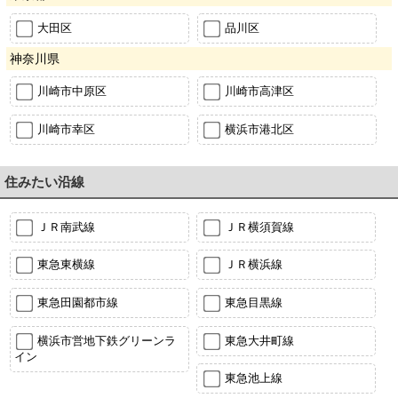
大田区
品川区
神奈川県
川崎市中原区
川崎市高津区
川崎市幸区
横浜市港北区
住みたい沿線
ＪＲ南武線
ＪＲ横須賀線
東急東横線
ＪＲ横浜線
東急田園都市線
東急目黒線
横浜市営地下鉄グリーンラ
東急大井町線
イン
東急池上線