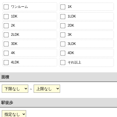
ワンルーム
1K
1DK
1LDK
2K
2DK
2LDK
3K
3DK
3LDK
4K
4DK
4LDK
それ以上
面積
～
駅徒歩