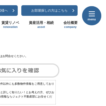
居様へ
お部屋探しの方はこちら
menu
menu
賃貸リノベ
資産活用・相続
会社概要
renovation
asset
company
はお問合せください。
物件以外にも多数物件情報をご用意しており
っと詳しく知りたい！とお考えの方、ぜひお
連の情報ならジェクト不動産部にお任せくだ