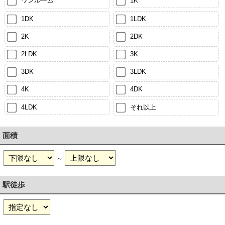
ワンルーム
1K
1DK
1LDK
2K
2DK
2LDK
3K
3DK
3LDK
4K
4DK
4LDK
それ以上
面積
～
駅徒歩