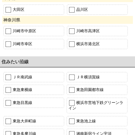
大田区
品川区
神奈川県
川崎市中原区
川崎市高津区
川崎市幸区
横浜市港北区
住みたい沿線
ＪＲ南武線
ＪＲ横須賀線
東急東横線
東急田園都市線
東急目黒線
横浜市営地下鉄グリーンラ
イン
東急大井町線
東急池上線
東急多摩川線
湘南新宿ライン宇須