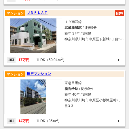
ＵＮＦＬＡＴ
マンション
ＪＲ南武線
武蔵新城駅
/ 徒歩9分
築年 37年 / 3階建
神奈川県川崎市中原区下新城3丁目5-3
2
103
17万円
1LDK（50.04ｍ
）
榎戸マンション
マンション
東急目黒線
新丸子駅
/ 徒歩9分
築年 40年 / 3階建
神奈川県川崎市中原区小杉陣屋町2丁
目3-3
2
101
14万円
1LDK（35ｍ
）