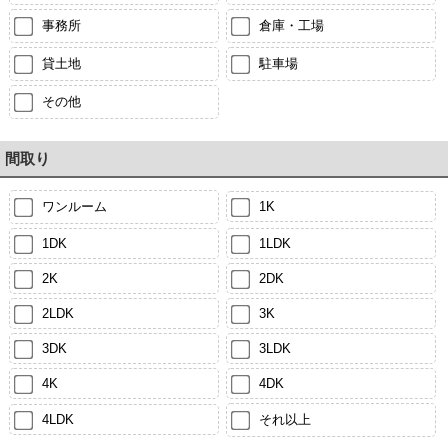
事務所
倉庫・工場
貸土地
駐車場
その他
間取り
ワンルーム
1K
1DK
1LDK
2K
2DK
2LDK
3K
3DK
3LDK
4K
4DK
4LDK
それ以上