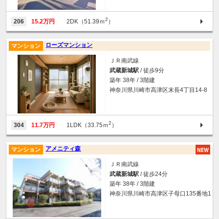
2
206
15.2万円
2DK（51.39ｍ
）
ローズマンション
マンション
ＪＲ南武線
武蔵新城駅
/ 徒歩9分
築年 38年 / 3階建
神奈川県川崎市高津区末長4丁目14-8
2
304
11.7万円
1LDK（33.75ｍ
）
アメニティ森
マンション
ＪＲ南武線
武蔵新城駅
/ 徒歩24分
築年 38年 / 3階建
神奈川県川崎市高津区子母口135番地1