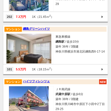
29
2
202
7.3万円
1K（21.45ｍ
）
綱島グリーンハイツ
マンション
東急東横線
綱島駅
/ 徒歩10分
築年 36年 / 3階建
神奈川県横浜市港北区綱島西6-17-14
2
101
5.5万円
1K（18.15ｍ
）
ハイツフィレンツェ
マンション
ＪＲ南武線
武蔵中原駅
/ 徒歩6分
築年 38年 / 3階建
神奈川県川崎市中原区下小田中2丁目
29-25