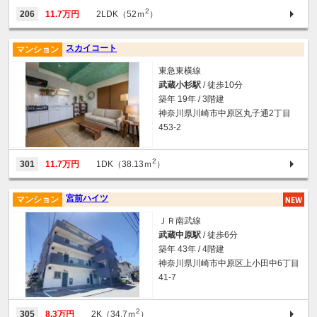
2
206
11.7万円
2LDK（52ｍ
）
スカイコート
マンション
東急東横線
武蔵小杉駅
/ 徒歩10分
築年 19年 / 3階建
神奈川県川崎市中原区丸子通2丁目
453-2
2
301
11.7万円
1DK（38.13ｍ
）
宮前ハイツ
マンション
ＪＲ南武線
武蔵中原駅
/ 徒歩6分
築年 43年 / 4階建
神奈川県川崎市中原区上小田中6丁目
41-7
2
305
8.3万円
2K（34.7ｍ
）