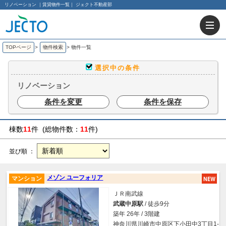
リノベーション ｜賃貸物件一覧｜ ジェクト不動産部
TOPページ
>
物件検索
>
物件一覧
選択中の条件
リノベーション
条件を変更
条件を保存
棟数
11
件 (総物件数：
11
件)
並び順 ：
メゾン ユーフォリア
マンション
ＪＲ南武線
武蔵中原駅
/ 徒歩9分
築年 26年 / 3階建
神奈川県川崎市中原区下小田中3丁目1-