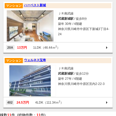
ハーベスト新城
マンション
ＪＲ南武線
武蔵新城駅
/ 徒歩8分
築年 30年 / 4階建
神奈川県川崎市中原区下新城3丁目4-
24
2
20A
13万円
1LDK（46.44ｍ
）
ウェルネス宝寿
マンション
ＪＲ南武線
武蔵新城駅
/ 徒歩12分
築年 27年 / 4階建
神奈川県川崎市中原区宮内2-22-3
2
402
24.5万円
4LDK（111.34ｍ
）
棟数
11
件 (総物件数：
11
件)