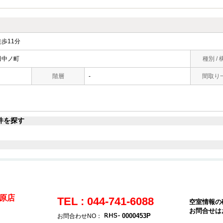
歩11分
田中ノ町
種別 / 
階層
-
間取り
件を探す
原店
TEL : 044-741-6088
空室情報の
お問合せは
0000453P
お問合わせNO：