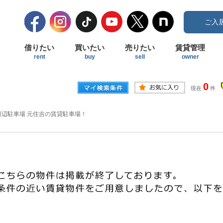
ご入
借りたい
買いたい
売りたい
賃貸管理
rent
buy
sell
owner
0
現在
件
田辺駐車場 元住吉の賃貸駐車場！