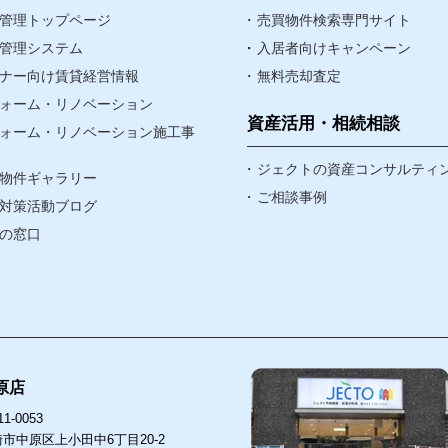
物件
管理トップページ
売りたい
売買物件検索専門サイト
管理システム
入居者向けキャンペーン
ナー向け賃貸経営情報
無料売却査定
資産・相続
ォーム・リノベーション
なんでも相談窓口
資産活用・相続相談
ォーム・リノベーション施工事
賃貸リノベ
ジェクトの資産コンサルティ
物件ギャラリー
ア
ご相談事例
対策活動ブログ
ア
の窓口
原店
1-0053
市中原区上小田中6丁目20-2