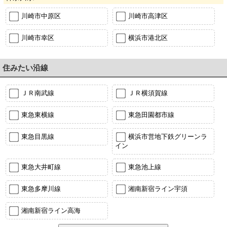
川崎市中原区
川崎市高津区
川崎市幸区
横浜市港北区
住みたい沿線
ＪＲ南武線
ＪＲ横須賀線
東急東横線
東急田園都市線
東急目黒線
横浜市営地下鉄グリーンラ
イン
東急大井町線
東急池上線
東急多摩川線
湘南新宿ライン宇須
湘南新宿ライン高海