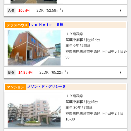
2
A-8
10万円
2DK（52.58ｍ
）
Ｓｕｎ Ｈｅｉｍ Ｂ棟
テラスハウス
ＪＲ南武線
武蔵中原駅
/ 徒歩14分
築年 6年 / 2階建
神奈川県川崎市中原区下小田中5丁目8-
36
2
B-5
14.8万円
2LDK（65.22ｍ
）
メゾン・ド・グリシーヌ
マンション
ＪＲ南武線
武蔵中原駅
/ 徒歩6分
築年 30年 / 7階建
神奈川県川崎市中原区下小田中2丁目
10-30