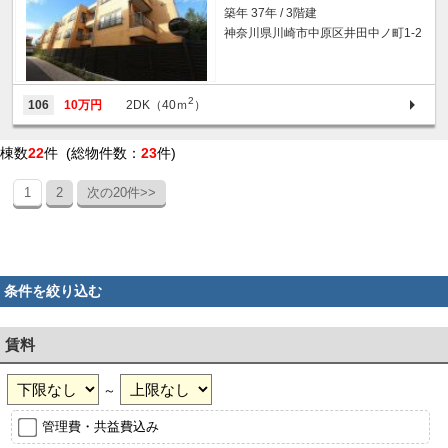
築年 37年 / 3階建
神奈川県川崎市中原区井田中ノ町1-2
2
106
10万円
2DK（40ｍ
）
棟数
22
件 (総物件数：
23
件)
1
2
次の20件>>
条件を絞り込む
賃料
～
管理費・共益費込み