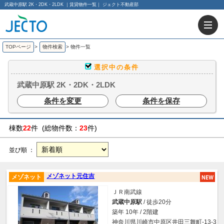
武蔵中原駅 2K・2DK・2LDK ｜賃貸物件一覧｜ ジェクト不動産部
TOPページ
>
物件検索
>
物件一覧
選択中の条件
武蔵中原駅 2K・2DK・2LDK
条件を変更
条件を保存
棟数
22
件 (総物件数：
23
件)
並び順 ：
メゾネット元住吉
メゾネット
ＪＲ南武線
武蔵中原駅
/ 徒歩20分
築年 10年 / 2階建
神奈川県川崎市中原区井田三舞町-13-3