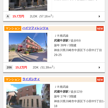
2
A
15.7万円
2LDK（57.16ｍ
）
ハイツフィレンツェ
マンション
ＪＲ南武線
武蔵中原駅
/ 徒歩6分
築年 38年 / 3階建
神奈川県川崎市中原区下小田中2丁目
29-25
2
206
15.2万円
2DK（51.39ｍ
）
ライズシティ
マンション
ＪＲ南武線
武蔵中原駅
/ 徒歩12分
築年 17年 / 3階建
神奈川県川崎市中原区下小田中5丁目1-
18