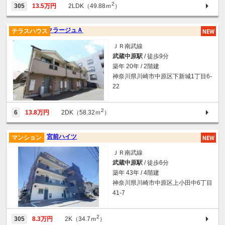
2
305
13.5万円
2LDK（49.88ｍ
）
クラージュＡ
テラスハウス
ＪＲ南武線
武蔵中原駅
/ 徒歩9分
築年 20年 / 2階建
神奈川県川崎市中原区下新城1丁目6-
22
2
6
13.8万円
2DK（58.32ｍ
）
宮前ハイツ
マンション
ＪＲ南武線
武蔵中原駅
/ 徒歩6分
築年 43年 / 4階建
神奈川県川崎市中原区上小田中6丁目
41-7
2
305
8.3万円
2K（34.7ｍ
）