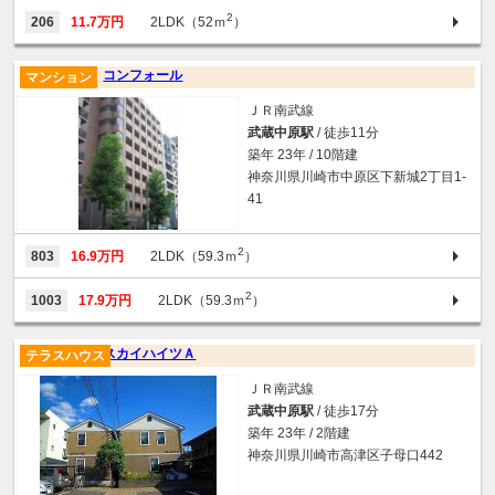
2
206
11.7万円
2LDK（52ｍ
）
コンフォール
マンション
ＪＲ南武線
武蔵中原駅
/ 徒歩11分
築年 23年 / 10階建
神奈川県川崎市中原区下新城2丁目1-
41
2
803
16.9万円
2LDK（59.3ｍ
）
2
1003
17.9万円
2LDK（59.3ｍ
）
スカイハイツＡ
テラスハウス
ＪＲ南武線
武蔵中原駅
/ 徒歩17分
築年 23年 / 2階建
神奈川県川崎市高津区子母口442