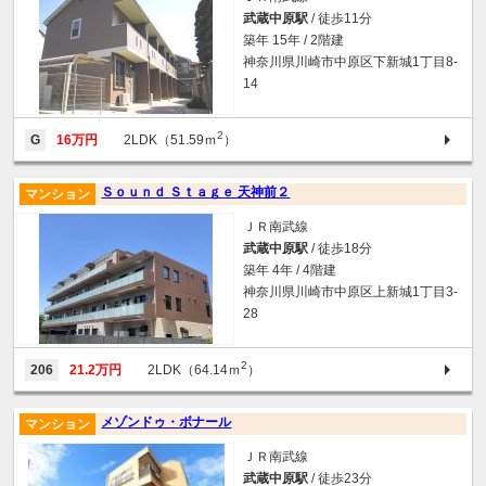
武蔵中原駅
/ 徒歩11分
築年 15年 / 2階建
神奈川県川崎市中原区下新城1丁目8-
14
2
G
16万円
2LDK（51.59ｍ
）
Ｓｏｕｎｄ Ｓｔａｇｅ 天神前２
マンション
ＪＲ南武線
武蔵中原駅
/ 徒歩18分
築年 4年 / 4階建
神奈川県川崎市中原区上新城1丁目3-
28
2
206
21.2万円
2LDK（64.14ｍ
）
メゾンドゥ・ボナール
マンション
ＪＲ南武線
武蔵中原駅
/ 徒歩23分