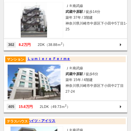
ＪＲ南武線
武蔵中原駅
/ 徒歩14分
築年 37年 / 3階建
神奈川県川崎市中原区下小田中5丁目1-
25
2
302
8.2万円
2DK（38.88ｍ
）
Ｌｕｍｉｅｒｅ Ｆｅｒｍｅ
マンション
ＪＲ南武線
武蔵中原駅
/ 徒歩6分
築年 15年 / 4階建
神奈川県川崎市中原区下小田中2丁目
27-24
2
405
15.6万円
2LDK（49.73ｍ
）
ハイツ・アイリス
テラスハウス
ＪＲ南武線