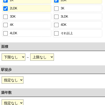
2K
2DK
2LDK
3K
3DK
3LDK
4K
4DK
4LDK
それ以上
面積
～
駅徒歩
築年数