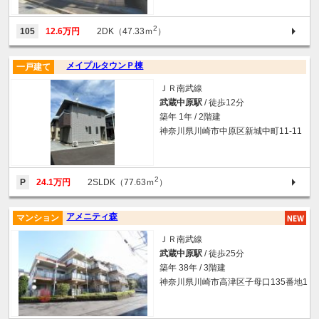
2
105
12.6万円
2DK（47.33ｍ
）
メイプルタウンＰ棟
一戸建て
ＪＲ南武線
武蔵中原駅
/ 徒歩12分
築年 1年 / 2階建
神奈川県川崎市中原区新城中町11-11
2
P
24.1万円
2SLDK（77.63ｍ
）
アメニティ森
マンション
ＪＲ南武線
武蔵中原駅
/ 徒歩25分
築年 38年 / 3階建
神奈川県川崎市高津区子母口135番地1