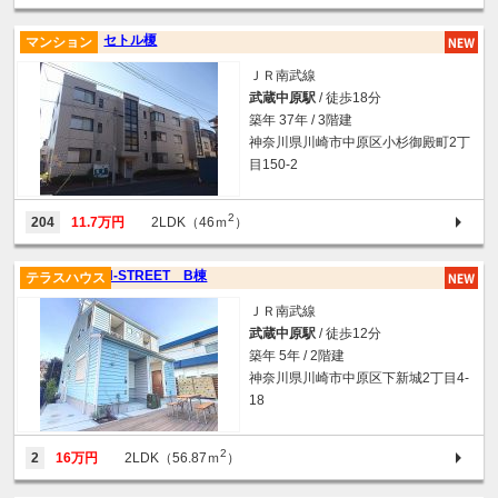
セトル榎
マンション
ＪＲ南武線
武蔵中原駅
/ 徒歩18分
築年 37年 / 3階建
神奈川県川崎市中原区小杉御殿町2丁
目150-2
2
204
11.7万円
2LDK（46ｍ
）
N-STREET B棟
テラスハウス
ＪＲ南武線
武蔵中原駅
/ 徒歩12分
築年 5年 / 2階建
神奈川県川崎市中原区下新城2丁目4-
18
2
2
16万円
2LDK（56.87ｍ
）