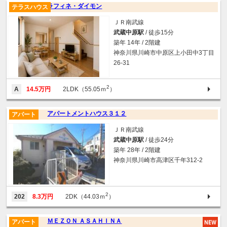
ラフィネ・ダイモン
テラスハウス
ＪＲ南武線
武蔵中原駅
/ 徒歩15分
築年 14年 / 2階建
神奈川県川崎市中原区上小田中3丁目
26-31
2
A
14.5万円
2LDK（55.05ｍ
）
アパートメントハウス３１２
アパート
ＪＲ南武線
武蔵中原駅
/ 徒歩24分
築年 28年 / 2階建
神奈川県川崎市高津区千年312-2
2
202
8.3万円
2DK（44.03ｍ
）
ＭＥＺＯＮ ＡＳＡＨＩＮＡ
アパート