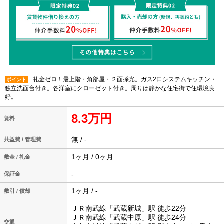
礼金ゼロ！最上階・角部屋・２面採光。ガス2口システムキッチン・
ポイント
独立洗面台付き。各洋室にクローゼット付き。周りは静かな住宅街で住環境良
好。
8.3万円
賃料
無 / -
共益費 / 管理費
1ヶ月 / 0ヶ月
敷金 / 礼金
-
保証金
1ヶ月 / -
敷引 / 償却
ＪＲ南武線「武蔵新城」駅 徒歩22分
ＪＲ南武線「武蔵中原」駅 徒歩24分
交通