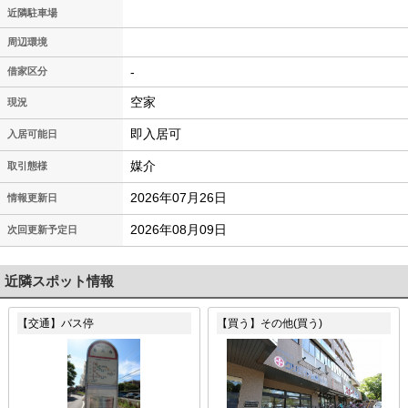
近隣駐車場
周辺環境
-
借家区分
空家
現況
即入居可
入居可能日
媒介
取引態様
2026年07月26日
情報更新日
2026年08月09日
次回更新予定日
近隣スポット情報
【交通】バス停
【買う】その他(買う)