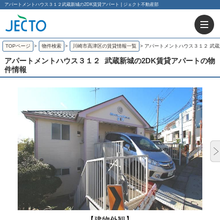
アパートメントハウス３１２武蔵新城の2DK賃貸アパート | ジェクト不動産部
TOPページ
>
物件検索
>
川崎市高津区の賃貸情報一覧
>
アパートメントハウス３１２ 武蔵
アパートメントハウス３１２
武蔵新城の2DK賃貸アパートの物
件情報
【建物外観】