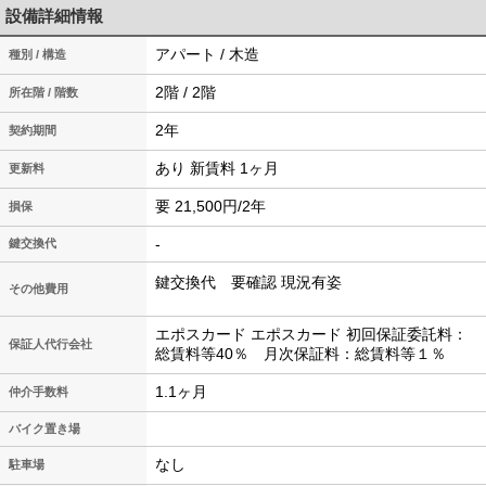
設備詳細情報
アパート / 木造
種別 / 構造
2階 / 2階
所在階 / 階数
2年
契約期間
あり 新賃料 1ヶ月
更新料
要 21,500円/2年
損保
-
鍵交換代
鍵交換代 要確認
現況有姿
その他費用
エポスカード エポスカード 初回保証委託料：
保証人代行会社
総賃料等40％ 月次保証料：総賃料等１％
1.1ヶ月
仲介手数料
バイク置き場
なし
駐車場