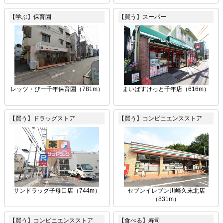
【学ぶ】保育園
【買う】スーパー
レッツ・びー千年保育園（781m）
まいばすけっと千年店（616m）
【買う】ドラッグストア
【買う】コンビニエンスストア
サンドラッグ子母口店（744m）
セブンイレブン川崎久末北店
（831m）
【買う】コンビニエンスストア
【食べる】寿司