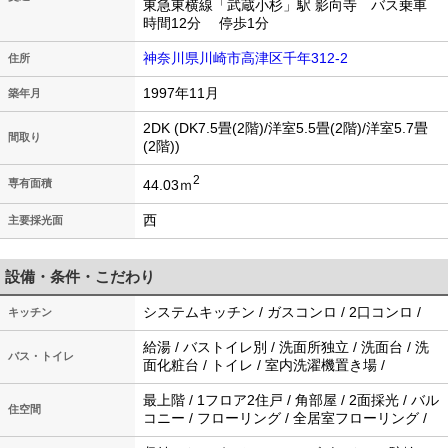
東急東横線「武蔵小杉」駅 影向寺 バス乗車
時間12分 停歩1分
神奈川県川崎市高津区千年312-2
住所
1997年11月
築年月
2DK (DK7.5畳(2階)/洋室5.5畳(2階)/洋室5.7畳
間取り
(2階))
2
44.03ｍ
専有面積
西
主要採光面
設備・条件・こだわり
システムキッチン / ガスコンロ / 2口コンロ /
キッチン
給湯 / バストイレ別 / 洗面所独立 / 洗面台 / 洗
バス・トイレ
面化粧台 / トイレ / 室内洗濯機置き場 /
最上階 / 1フロア2住戸 / 角部屋 / 2面採光 / バル
住空間
コニー / フローリング / 全居室フローリング /