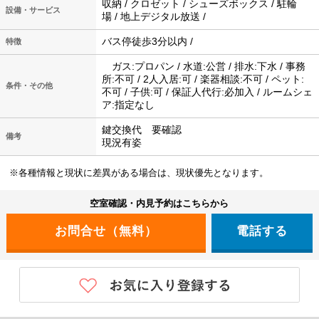
収納 / クロゼット / シューズボックス / 駐輪
設備・サービス
場 / 地上デジタル放送 /
バス停徒歩3分以内 /
特徴
ガス:プロパン / 水道:公営 / 排水:下水 / 事務
所:不可 / 2人入居:可 / 楽器相談:不可 / ペット:
条件・その他
不可 / 子供:可 / 保証人代行:必加入 / ルームシェ
ア:指定なし
鍵交換代 要確認
備考
現況有姿
※各種情報と現状に差異がある場合は、現状優先となります。
空室確認・内見予約はこちらから
電話する