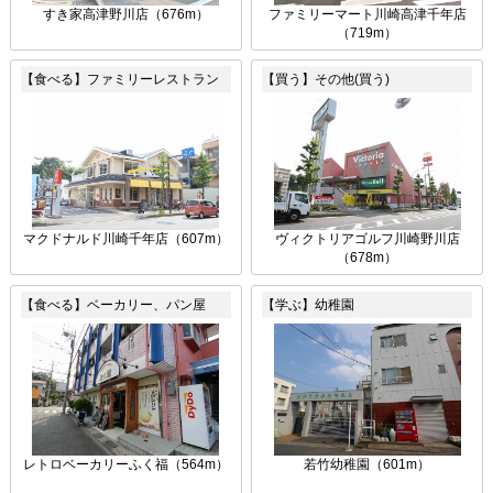
すき家高津野川店（676m）
ファミリーマート川崎高津千年店
（719m）
【食べる】ファミリーレストラン
【買う】その他(買う)
マクドナルド川崎千年店（607m）
ヴィクトリアゴルフ川崎野川店
（678m）
【食べる】ベーカリー、パン屋
【学ぶ】幼稚園
レトロベーカリーふく福（564m）
若竹幼稚園（601m）