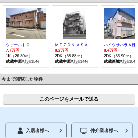
ツァールトＣ
ＭＥＺＯＮ ＡＳＡＨＩＮＡ
ハイツサハラＡ棟
7.7万円
8.2万円
8.4万円
1K（26.80㎡）
2DK（38.88㎡）
2DK（35.90㎡）
武蔵中原
/徒歩15分
武蔵中原
/徒歩14分
武蔵新城
/徒歩10分
今まで閲覧した物件
このページをメールで送る
入居者様へ
仲介業者様へ