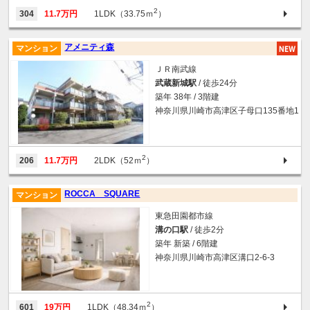
2
304
11.7万円
1LDK（33.75ｍ
）
アメニティ森
マンション
ＪＲ南武線
武蔵新城駅
/ 徒歩24分
築年 38年 / 3階建
神奈川県川崎市高津区子母口135番地1
2
206
11.7万円
2LDK（52ｍ
）
ROCCA SQUARE
マンション
東急田園都市線
溝の口駅
/ 徒歩2分
築年 新築 / 6階建
神奈川県川崎市高津区溝口2-6-3
2
601
19万円
1LDK（48.34ｍ
）