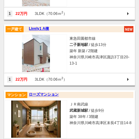
2
1
22万円
3LDK（70.06ｍ
）
Lively1 A棟
一戸建て
東急田園都市線
二子新地駅
/ 徒歩13分
築年 新築 / 2階建
神奈川県川崎市高津区諏訪3丁目20-
13-1
2
1
22万円
3LDK（70.06ｍ
）
ローズマンション
マンション
ＪＲ南武線
武蔵新城駅
/ 徒歩9分
築年 38年 / 3階建
神奈川県川崎市高津区末長4丁目14-8