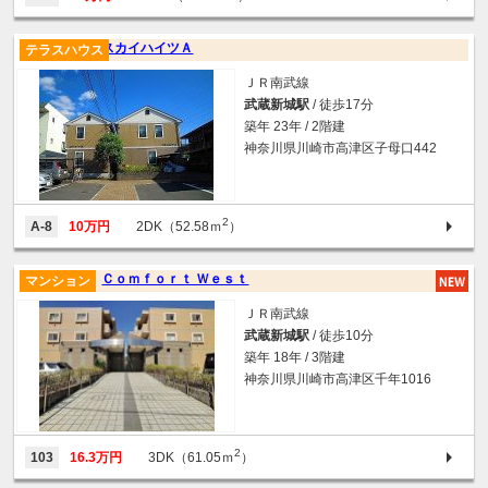
スカイハイツＡ
テラスハウス
ＪＲ南武線
武蔵新城駅
/ 徒歩17分
築年 23年 / 2階建
神奈川県川崎市高津区子母口442
2
A-8
10万円
2DK（52.58ｍ
）
Ｃｏｍｆｏｒｔ Ｗｅｓｔ
マンション
ＪＲ南武線
武蔵新城駅
/ 徒歩10分
築年 18年 / 3階建
神奈川県川崎市高津区千年1016
2
103
16.3万円
3DK（61.05ｍ
）