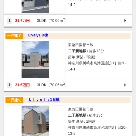
14-2
2
1
21.7万円
3LDK（70.06ｍ
）
Lively1 D棟
一戸建て
東急田園都市線
二子新地駅
/ 徒歩13分
築年 新築 / 2階建
神奈川県川崎市高津区諏訪3丁目20-
14-1
2
1
21.6万円
3LDK（70.06ｍ
）
Ｌｉｖｅｌｙ1 B棟
一戸建て
東急田園都市線
二子新地駅
/ 徒歩13分
築年 新築 / 2階建
神奈川県川崎市高津区諏訪3丁目20-
13-2