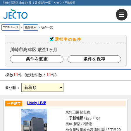
川崎市高津区 敷金1ヶ月 ｜賃貸物件一覧｜ ジェクト不動産部
TOPページ
>
物件検索
>
物件一覧
選択中の条件
川崎市高津区 敷金1ヶ月
条件を変更
条件を保存
棟数
11
件 (総物件数：
11
件)
並び順 ：
Lively1 E棟
一戸建て
東急田園都市線
二子新地駅
/ 徒歩13分
築年 新築 / 2階建
神奈川県川崎市高津区諏訪3丁目20-