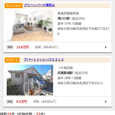
グリーンパーク津田山
マンション
東急田園都市線
溝の口駅
/ 徒歩15分
築年 37年 / 5階建
神奈川県川崎市高津区下作延5丁目17-
8
2
305
12.6万円
3DK（59.45ｍ
）
アパートメントハウス３１２
アパート
ＪＲ南武線
武蔵新城駅
/ 徒歩22分
築年 28年 / 2階建
神奈川県川崎市高津区千年312-2
2
202
8.3万円
2DK（44.03ｍ
）
棟数
11
件 (総物件数：
11
件)