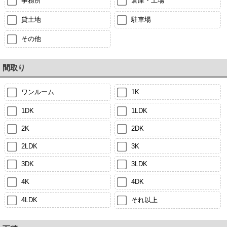
事務所
倉庫・工場
貸土地
駐車場
その他
間取り
ワンルーム
1K
1DK
1LDK
2K
2DK
2LDK
3K
3DK
3LDK
4K
4DK
4LDK
それ以上