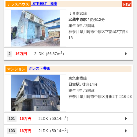
N-STREET B棟
テラスハウス
ＪＲ南武線
武蔵中原駅
/ 徒歩12分
築年 5年 / 2階建
神奈川県川崎市中原区下新城2丁目4-
18
2
2
16万円
2LDK（56.87ｍ
）
クレスト井田
マンション
東急東横線
日吉駅
/ 徒歩14分
築年 4年 / 3階建
神奈川県川崎市中原区井田2丁目16-53
2
101
16万円
2LDK（50.14ｍ
）
2
103
16万円
2LDK（50.14ｍ
）