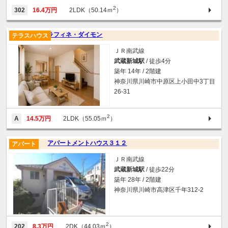
2
302
16.4万円
2LDK（50.14ｍ
）
ラフィネ・ダイモン
テラスハウス
ＪＲ南武線
武蔵新城駅
/ 徒歩4分
築年 14年 / 2階建
神奈川県川崎市中原区上小田中3丁目
26-31
2
A
14.5万円
2LDK（55.05ｍ
）
アパートメントハウス３１２
アパート
ＪＲ南武線
武蔵新城駅
/ 徒歩22分
築年 28年 / 2階建
神奈川県川崎市高津区千年312-2
2
202
8.3万円
2DK（44.03ｍ
）