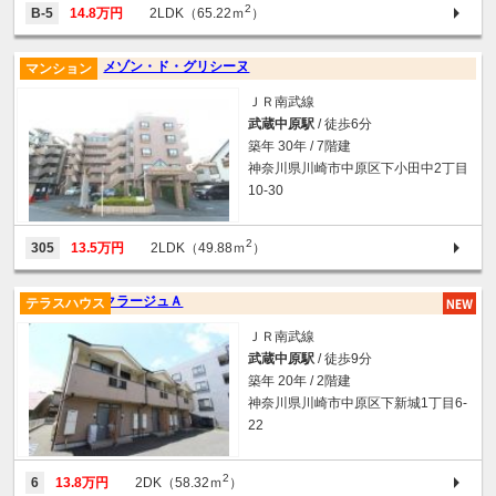
2
B-5
14.8万円
2LDK（65.22ｍ
）
メゾン・ド・グリシーヌ
マンション
ＪＲ南武線
武蔵中原駅
/ 徒歩6分
築年 30年 / 7階建
神奈川県川崎市中原区下小田中2丁目
10-30
2
305
13.5万円
2LDK（49.88ｍ
）
クラージュＡ
テラスハウス
ＪＲ南武線
武蔵中原駅
/ 徒歩9分
築年 20年 / 2階建
神奈川県川崎市中原区下新城1丁目6-
22
2
6
13.8万円
2DK（58.32ｍ
）