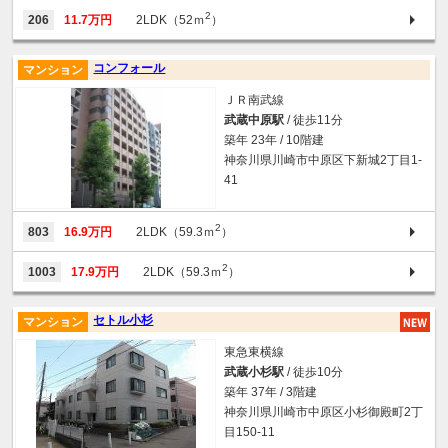
2
206
11.7万円
2LDK（52ｍ
）
コンフォール
マンション
ＪＲ南武線
武蔵中原駅
/ 徒歩11分
築年 23年 / 10階建
神奈川県川崎市中原区下新城2丁目1-
41
2
803
16.9万円
2LDK（59.3ｍ
）
2
1003
17.9万円
2LDK（59.3ｍ
）
セトル小杉
マンション
東急東横線
武蔵小杉駅
/ 徒歩10分
築年 37年 / 3階建
神奈川県川崎市中原区小杉御殿町2丁
目150-11