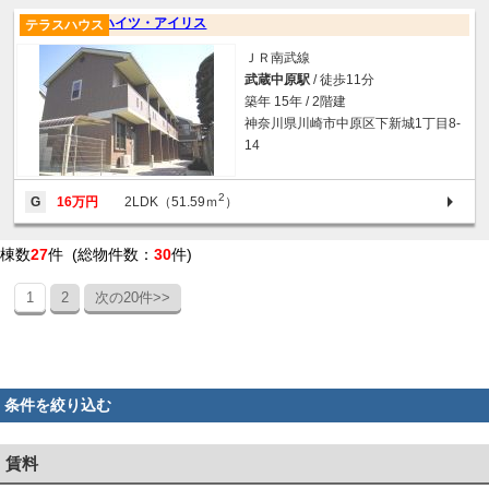
ハイツ・アイリス
テラスハウス
ＪＲ南武線
武蔵中原駅
/ 徒歩11分
築年 15年 / 2階建
神奈川県川崎市中原区下新城1丁目8-
14
2
G
16万円
2LDK（51.59ｍ
）
棟数
27
件 (総物件数：
30
件)
1
2
次の20件>>
条件を絞り込む
賃料