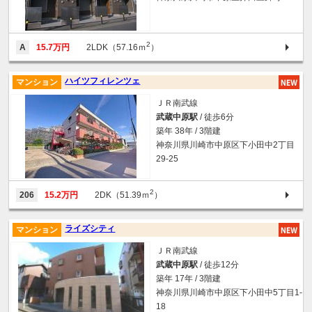
2
A
15.7万円
2LDK（57.16ｍ
）
ハイツフィレンツェ
マンション
ＪＲ南武線
武蔵中原駅
/ 徒歩6分
築年 38年 / 3階建
神奈川県川崎市中原区下小田中2丁目
29-25
2
206
15.2万円
2DK（51.39ｍ
）
ライズシティ
マンション
ＪＲ南武線
武蔵中原駅
/ 徒歩12分
築年 17年 / 3階建
神奈川県川崎市中原区下小田中5丁目1-
18