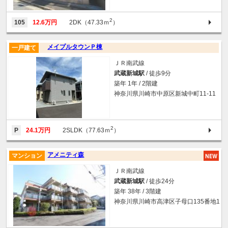
2
105
12.6万円
2DK（47.33ｍ
）
メイプルタウンＰ棟
一戸建て
ＪＲ南武線
武蔵新城駅
/ 徒歩9分
築年 1年 / 2階建
神奈川県川崎市中原区新城中町11-11
2
P
24.1万円
2SLDK（77.63ｍ
）
アメニティ森
マンション
ＪＲ南武線
武蔵新城駅
/ 徒歩24分
築年 38年 / 3階建
神奈川県川崎市高津区子母口135番地1