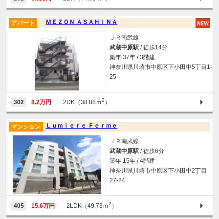
ＭＥＺＯＮ ＡＳＡＨＩＮＡ
アパート
ＪＲ南武線
武蔵中原駅
/ 徒歩14分
築年 37年 / 3階建
神奈川県川崎市中原区下小田中5丁目1-
25
2
302
8.2万円
2DK（38.88ｍ
）
Ｌｕｍｉｅｒｅ Ｆｅｒｍｅ
マンション
ＪＲ南武線
武蔵中原駅
/ 徒歩6分
築年 15年 / 4階建
神奈川県川崎市中原区下小田中2丁目
27-24
2
405
15.6万円
2LDK（49.73ｍ
）