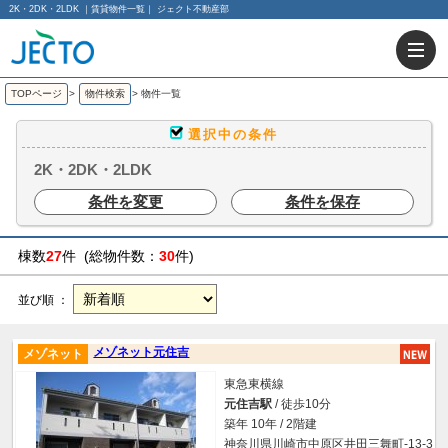
2K・2DK・2LDK ｜賃貸物件一覧｜ ジェクト不動産部
TOPページ
>
物件検索
>
物件一覧
選択中の条件
2K・2DK・2LDK
条件を変更
条件を保存
棟数
27
件 (総物件数：
30
件)
並び順 ：
メゾネット元住吉
メゾネット
東急東横線
元住吉駅
/ 徒歩10分
築年 10年 / 2階建
神奈川県川崎市中原区井田三舞町-13-3