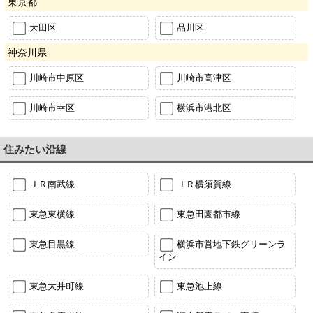
東京都
大田区
品川区
神奈川県
川崎市中原区
川崎市高津区
川崎市幸区
横浜市港北区
住みたい沿線
ＪＲ南武線
ＪＲ横須賀線
東急東横線
東急田園都市線
東急目黒線
横浜市営地下鉄グリーンラ
イン
東急大井町線
東急池上線