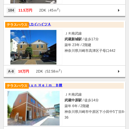
2
104
11.5万円
2DK（45ｍ
）
スカイハイツＡ
テラスハウス
ＪＲ南武線
武蔵新城駅
/ 徒歩17分
築年 23年 / 2階建
神奈川県川崎市高津区子母口442
2
A-8
10万円
2DK（52.58ｍ
）
Ｓｕｎ Ｈｅｉｍ Ｂ棟
テラスハウス
ＪＲ南武線
武蔵中原駅
/ 徒歩14分
築年 6年 / 2階建
神奈川県川崎市中原区下小田中5丁目8-
36