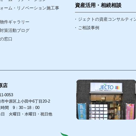
なんでも相談窓口
資産活用・相続相談
ォーム・リノベーション施工事
賃貸リノベ
ジェクトの資産コンサルティ
物件ギャラリー
ア
ご相談事例
対策活動ブログ
ア
の窓口
原店
1-0053
市中原区上小田中6丁目20-2
時間 9：30～18：00
休日 火曜日・水曜日・祝日他
店
武蔵小杉店