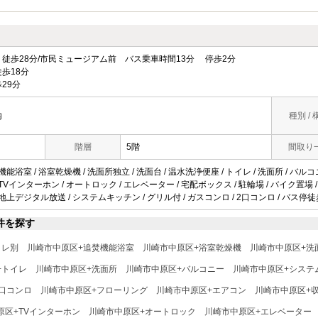
徒歩28分/市民ミュージアム前 バス乗車時間13分 停歩2分
歩18分
29分
内
種別 / 
階層
5階
間取り
機能浴室 / 浴室乾燥機 / 洗面所独立 / 洗面台 / 温水洗浄便座 / トイレ / 洗面所 / バルコ
TVインターホン / オートロック / エレベーター / 宅配ボックス / 駐輪場 / バイク置場 / 光
 地上デジタル放送 / システムキッチン / グリル付 / ガスコンロ / 2口コンロ / バス停徒
件を探す
イレ別
川崎市中原区+追焚機能浴室
川崎市中原区+浴室乾燥機
川崎市中原区+洗
+トイレ
川崎市中原区+洗面所
川崎市中原区+バルコニー
川崎市中原区+システ
2口コンロ
川崎市中原区+フローリング
川崎市中原区+エアコン
川崎市中原区+
原区+TVインターホン
川崎市中原区+オートロック
川崎市中原区+エレベーター