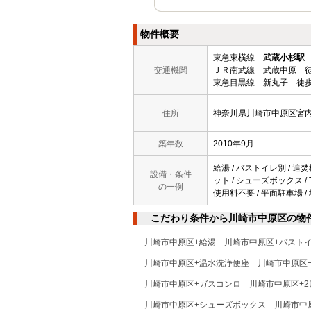
物件概要
東急東横線
武蔵小杉駅
交通機関
ＪＲ南武線 武蔵中原 徒
東急目黒線 新丸子 徒歩
住所
神奈川県川崎市中原区宮
築年数
2010年9月
給湯 / バストイレ別 / 追焚
設備・条件
ット / シューズボックス / 
の一例
使用料不要 / 平面駐車場 /
こだわり条件から川崎市中原区の物
川崎市中原区+給湯
川崎市中原区+バスト
川崎市中原区+温水洗浄便座
川崎市中原区
川崎市中原区+ガスコンロ
川崎市中原区+
川崎市中原区+シューズボックス
川崎市中