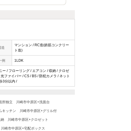
マンション / RC造(鉄筋コンクリー
構造
ト造)
一例
1LDK
ニー / フローリング / エアコン / 収納 / クロゼ
ファイバー / CS / BS / 防犯カメラ / ネット
歩3分以内 /
面所独立
川崎市中原区+洗面台
ムキッチン
川崎市中原区+グリル付
収納
川崎市中原区+クロゼット
川崎市中原区+宅配ボックス