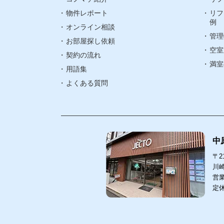
物件レポート
リフ
町名検索
例
オンライン相談
管理
武蔵小杉エリ
お部屋探し依頼
空室
契約の流れ
武蔵中原エリ
満室
用語集
よくある質問
中
〒21
川崎
営業
定
中原