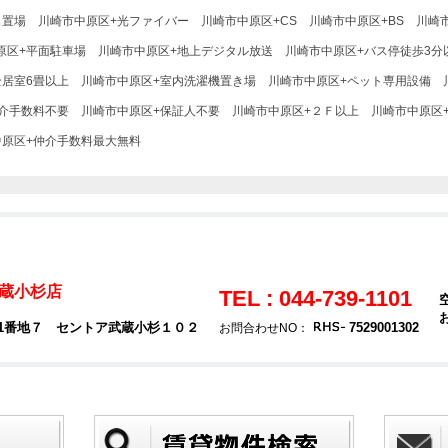
ク置場
川崎市中原区+光ファイバー
川崎市中原区+CS
川崎市中原区+BS
川崎
原区+平面駐車場
川崎市中原区+地上デジタル放送
川崎市中原区+バス停徒歩3分
全居室6畳以上
川崎市中原区+室内洗濯機置き場
川崎市中原区+ペット専用設備
介手数料不要
川崎市中原区+保証人不要
川崎市中原区+２Ｆ以上
川崎市中原区+
中原区+仲介手数料最大無料
蔵小杉店
TEL : 044-739-1101
01番地７ セントア武蔵小杉１０２
7529001302
お問合わせNO：