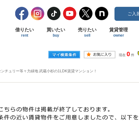
ご入
借りたい
買いたい
売りたい
賃貸管理
rent
buy
sell
owner
0
現在
件
センチュリー等々力緑地 武蔵小杉の1LDK賃貸マンション！