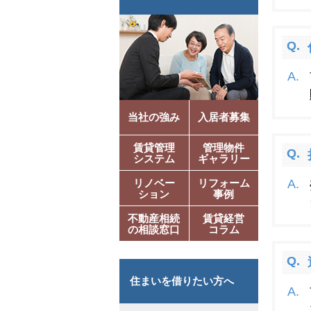
当社の強み
入居者募集
賃貸管理
管理物件
システム
ギャラリー
リノベー
リフォーム
ション
事例
不動産相続
賃貸経営
の相談窓口
コラム
住まいを借りたい方へ