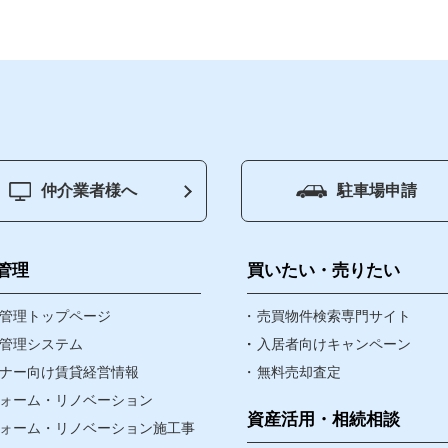
仲介業者様へ
駐車場申請
ージ
賃貸管理
会社
買いたい
お知
管理
買いたい・売りたい
り物件
管理トップページ
売りたい
売買物件検索専門サイト
社長
管理システム
入居者向けキャンペーン
ナー向け賃貸経営情報
無料売却査定
資産・相続
お問
ォーム・リノベーション
なんでも相談窓口
資産活用・相続相談
ォーム・リノベーション施工事
個人