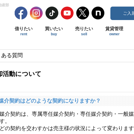
動産部
ご入
借りたい
買いたい
売りたい
賃貸管理
rent
buy
sell
owner