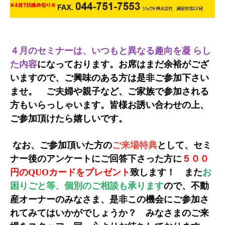
４月のセミナーは、いつもと異なる趣向を
凝 らし
た内容
になっております。お席はまだ余裕がござ
いますので、ご興味のある方は是非ご参加下さい
ませ。 ご夫婦や親子など、ご家族で参加される
方もいらっしゃいます。皆様お誘い合わせの上、
ご参加頂けたら嬉しいです。
なお、ご参加頂いた方の
ご来場特典
として、セミ
ナー
後のアンケートにご回答下さった方に
５００
円のQUOカードをプレゼント
致します！ また
お
困りごと等、個別のご相談も承ります
ので、不動
産オーナーのみなさま、是非この機会にご参加さ
れてみてはいかがでしょうか？ みなさまのご来