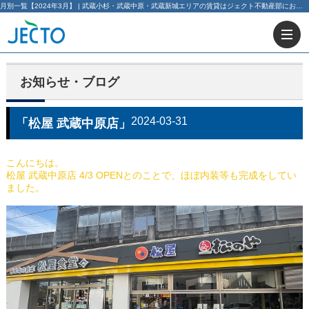
月別一覧【2024年3月】 | 武蔵小杉・武蔵中原・武蔵新城エリアの賃貸はジェクト不動産部にお任せ下さい！
お知らせ・ブログ
2024-03-31
「松屋 武蔵中原店」
こんにちは。
松屋 武蔵中原店 4/3 OPENとのことで、ほぼ内装等も完成をしてい
ました。