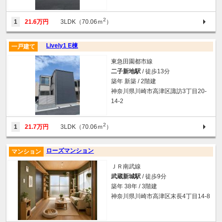
2
1
21.6万円
3LDK（70.06ｍ
）
Lively1 E棟
一戸建て
東急田園都市線
二子新地駅
/ 徒歩13分
築年 新築 / 2階建
神奈川県川崎市高津区諏訪3丁目20-
14-2
2
1
21.7万円
3LDK（70.06ｍ
）
ローズマンション
マンション
ＪＲ南武線
武蔵新城駅
/ 徒歩9分
築年 38年 / 3階建
神奈川県川崎市高津区末長4丁目14-8