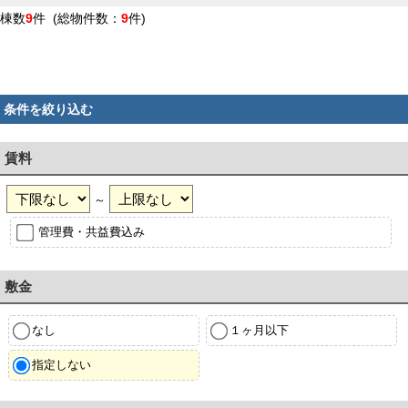
棟数
9
件 (総物件数：
9
件)
条件を絞り込む
賃料
～
管理費・共益費込み
敷金
なし
１ヶ月以下
指定しない