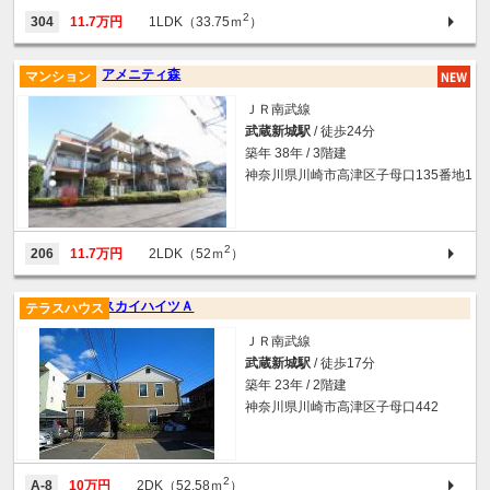
2
304
11.7万円
1LDK（33.75ｍ
）
アメニティ森
マンション
ＪＲ南武線
武蔵新城駅
/ 徒歩24分
築年 38年 / 3階建
神奈川県川崎市高津区子母口135番地1
2
206
11.7万円
2LDK（52ｍ
）
スカイハイツＡ
テラスハウス
ＪＲ南武線
武蔵新城駅
/ 徒歩17分
築年 23年 / 2階建
神奈川県川崎市高津区子母口442
2
A-8
10万円
2DK（52.58ｍ
）