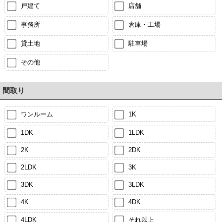
戸建て
店舗
事務所
倉庫・工場
貸土地
駐車場
その他
間取り
ワンルーム
1K
1DK
1LDK
2K
2DK
2LDK
3K
3DK
3LDK
4K
4DK
4LDK
それ以上