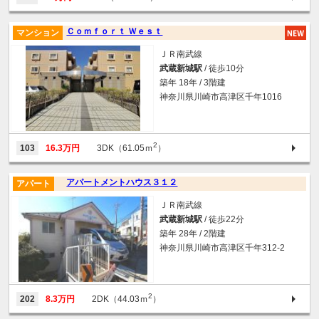
Ｃｏｍｆｏｒｔ Ｗｅｓｔ
マンション
ＪＲ南武線
武蔵新城駅
/ 徒歩10分
築年 18年 / 3階建
神奈川県川崎市高津区千年1016
2
103
16.3万円
3DK（61.05ｍ
）
アパートメントハウス３１２
アパート
ＪＲ南武線
武蔵新城駅
/ 徒歩22分
築年 28年 / 2階建
神奈川県川崎市高津区千年312-2
2
202
8.3万円
2DK（44.03ｍ
）