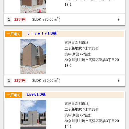
13-1
2
1
22万円
3LDK（70.06ｍ
）
Ｌｉｖｅｌｙ1 B棟
一戸建て
東急田園都市線
二子新地駅
/ 徒歩13分
築年 新築 / 2階建
神奈川県川崎市高津区諏訪3丁目20-
13-2
2
1
22万円
3LDK（70.06ｍ
）
Lively1 D棟
一戸建て
東急田園都市線
二子新地駅
/ 徒歩13分
築年 新築 / 2階建
神奈川県川崎市高津区諏訪3丁目20-
14-1