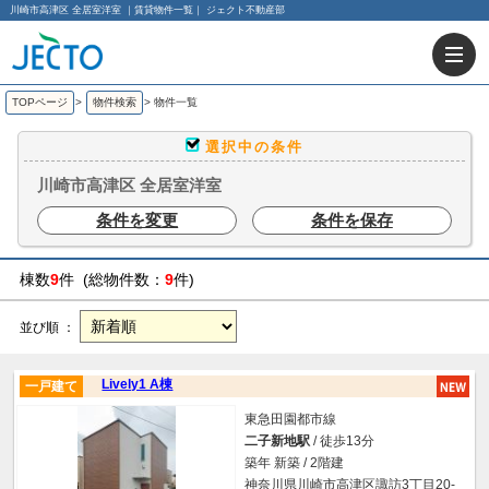
川崎市高津区 全居室洋室 ｜賃貸物件一覧｜ ジェクト不動産部
TOPページ
>
物件検索
>
物件一覧
選択中の条件
川崎市高津区 全居室洋室
条件を変更
条件を保存
棟数
9
件 (総物件数：
9
件)
並び順 ：
Lively1 A棟
一戸建て
東急田園都市線
二子新地駅
/ 徒歩13分
築年 新築 / 2階建
神奈川県川崎市高津区諏訪3丁目20-