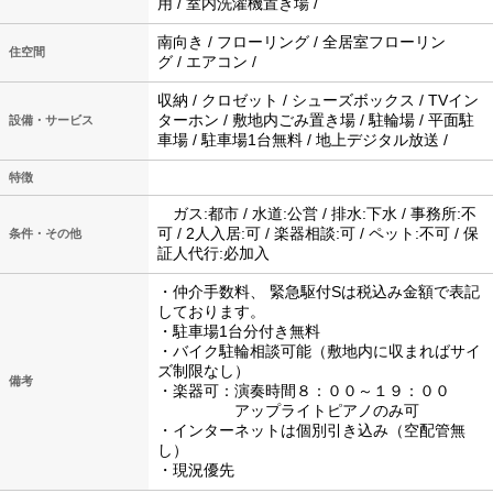
用 / 室内洗濯機置き場 /
南向き / フローリング / 全居室フローリン
住空間
グ / エアコン /
収納 / クロゼット / シューズボックス / TVイン
ターホン / 敷地内ごみ置き場 / 駐輪場 / 平面駐
設備・サービス
車場 / 駐車場1台無料 / 地上デジタル放送 /
特徴
ガス:都市 / 水道:公営 / 排水:下水 / 事務所:不
可 / 2人入居:可 / 楽器相談:可 / ペット:不可 / 保
条件・その他
証人代行:必加入
・仲介手数料、 緊急駆付Sは税込み金額で表記
しております。
・駐車場1台分付き無料
・バイク駐輪相談可能（敷地内に収まればサイ
ズ制限なし）
備考
・楽器可：演奏時間８：００～１９：００
アップライトピアノのみ可
・インターネットは個別引き込み（空配管無
し）
・現況優先