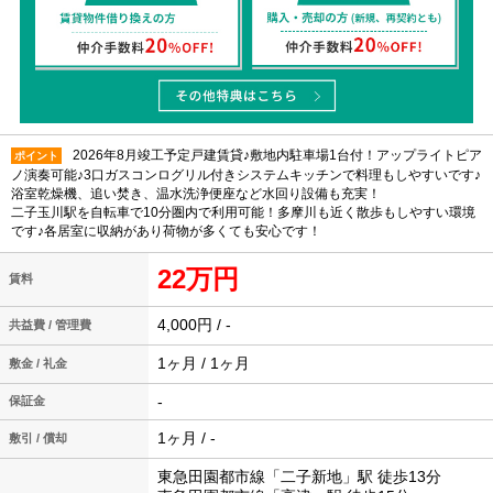
2026年8月竣工予定戸建賃貸♪敷地内駐車場1台付！アップライトピア
ポイント
ノ演奏可能♪3口ガスコンログリル付きシステムキッチンで料理もしやすいです♪
浴室乾燥機、追い焚き、温水洗浄便座など水回り設備も充実！
二子玉川駅を自転車で10分圏内で利用可能！多摩川も近く散歩もしやすい環境
です♪各居室に収納があり荷物が多くても安心です！
22万円
賃料
4,000円 / -
共益費 / 管理費
1ヶ月 / 1ヶ月
敷金 / 礼金
-
保証金
1ヶ月 / -
敷引 / 償却
東急田園都市線「二子新地」駅 徒歩13分