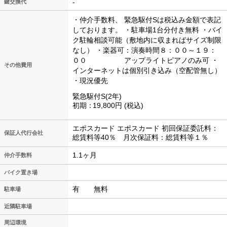
-
鍵交換代
・仲介手数料、 緊急駆付Sは税込み金額で表記
しております。
・駐車場1台分付き無料
・バイ
ク駐輪相談可能（敷地内に収まればサイズ制限
なし）
・楽器可：演奏時間８：００～１９：
００
アップライトピアノのみ可
・
その他費用
インターネットは個別引き込み（空配管無し）
・現況優先
緊急駆付S(2年)
初期
19,800円
税込
エポスカード エポスカード 初回保証委託料：
保証人代行会社
総賃料等40％ 月次保証料：総賃料等１％
1.1ヶ月
仲介手数料
バイク置き場
有 無料
駐車場
近隣駐車場
周辺環境