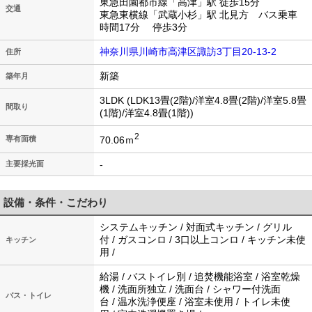
東急田園都市線「高津」駅 徒歩15分
交通
東急東横線「武蔵小杉」駅 北見方 バス乗車
時間17分 停歩3分
神奈川県川崎市高津区諏訪3丁目20-13-2
住所
新築
築年月
3LDK (LDK13畳(2階)/洋室4.8畳(2階)/洋室5.8畳
間取り
(1階)/洋室4.8畳(1階))
2
70.06ｍ
専有面積
-
主要採光面
設備・条件・こだわり
システムキッチン / 対面式キッチン / グリル
付 / ガスコンロ / 3口以上コンロ / キッチン未使
キッチン
用 /
給湯 / バストイレ別 / 追焚機能浴室 / 浴室乾燥
機 / 洗面所独立 / 洗面台 / シャワー付洗面
バス・トイレ
台 / 温水洗浄便座 / 浴室未使用 / トイレ未使