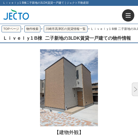
Ｌｉｖｅｌｙ1 B棟二子新地の3LDK賃貸一戸建て | ジェクト不動産部
TOPページ
>
物件検索
>
川崎市高津区の賃貸情報一覧
>
Ｌｉｖｅｌｙ1 B棟 二子新地の3
Ｌｉｖｅｌｙ1 B棟
二子新地の3LDK賃貸一戸建ての物件情報
【建物外観】