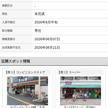
-
借家区分
未完成
現況
2026年8月中旬
入居可能日
専任
取引態様
2026年08月07日
情報更新日
2026年08月21日
次回更新予定日
近隣スポット情報
【買う】コンビニエンスストア
【買う】スーパー
セブンイレブン川崎二子店
まいばすけっと（618m）