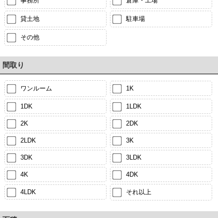
事務所
倉庫・工場
貸土地
駐車場
その他
間取り
ワンルーム
1K
1DK
1LDK
2K
2DK
2LDK
3K
3DK
3LDK
4K
4DK
4LDK
それ以上