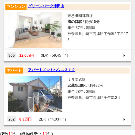
グリーンパーク津田山
マンション
東急田園都市線
溝の口駅
/ 徒歩15分
築年 37年 / 5階建
神奈川県川崎市高津区下作延5丁目17-
8
2
305
12.6万円
3DK（59.45ｍ
）
アパートメントハウス３１２
アパート
ＪＲ南武線
武蔵新城駅
/ 徒歩22分
築年 28年 / 2階建
神奈川県川崎市高津区千年312-2
2
202
8.3万円
2DK（44.03ｍ
）
棟数
11
件 (総物件数：
11
件)