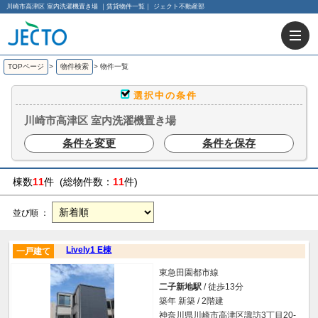
川崎市高津区 室内洗濯機置き場 ｜賃貸物件一覧｜ ジェクト不動産部
TOPページ
>
物件検索
>
物件一覧
選択中の条件
川崎市高津区 室内洗濯機置き場
条件を変更
条件を保存
棟数
11
件 (総物件数：
11
件)
並び順 ：
Lively1 E棟
一戸建て
東急田園都市線
二子新地駅
/ 徒歩13分
築年 新築 / 2階建
神奈川県川崎市高津区諏訪3丁目20-