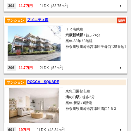
2
304
11.7万円
1LDK（33.75ｍ
）
アメニティ森
マンション
ＪＲ南武線
武蔵新城駅
/ 徒歩24分
築年 38年 / 3階建
神奈川県川崎市高津区子母口135番地1
2
206
11.7万円
2LDK（52ｍ
）
ROCCA SQUARE
マンション
東急田園都市線
溝の口駅
/ 徒歩2分
築年 新築 / 6階建
神奈川県川崎市高津区溝口2-6-3
2
601
19万円
1LDK（48.34ｍ
）