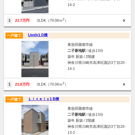
14-2
2
1
21.7万円
3LDK（70.06ｍ
）
Lively1 D棟
一戸建て
東急田園都市線
二子新地駅
/ 徒歩13分
築年 新築 / 2階建
神奈川県川崎市高津区諏訪3丁目20-
14-1
2
1
21.6万円
3LDK（70.06ｍ
）
Ｌｉｖｅｌｙ1 B棟
一戸建て
東急田園都市線
二子新地駅
/ 徒歩13分
築年 新築 / 2階建
神奈川県川崎市高津区諏訪3丁目20-
13-2