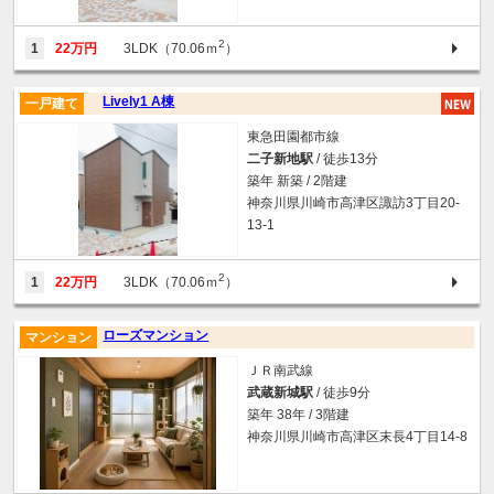
2
1
22万円
3LDK（70.06ｍ
）
Lively1 A棟
一戸建て
東急田園都市線
二子新地駅
/ 徒歩13分
築年 新築 / 2階建
神奈川県川崎市高津区諏訪3丁目20-
13-1
2
1
22万円
3LDK（70.06ｍ
）
ローズマンション
マンション
ＪＲ南武線
武蔵新城駅
/ 徒歩9分
築年 38年 / 3階建
神奈川県川崎市高津区末長4丁目14-8