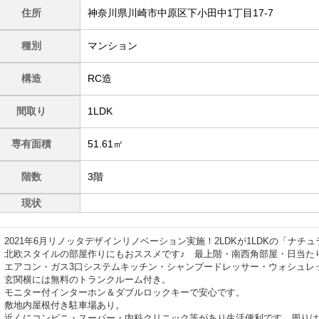
住所
神奈川県川崎市中原区下小田中1丁目17-7
種別
マンション
構造
RC造
間取り
1LDK
専有面積
51.61㎡
階数
3階
現状
 2021年6月リノッタデザインリノベーション実施！2LDKが1LDKの「ナ
 北欧スタイルの部屋作りにもおススメです♪ 最上階・南西角部屋・日当た
 エアコン・ガス3口システムキッチン・シャンプードレッサー・ウォシュレ
 玄関横には無料のトランクルーム付き。
 モニター付インターホン＆ダブルロックキーで安心です。
 敷地内屋根付き駐車場あり。
 近くにコンビニ・スーパー・内科クリニック等があり生活便利です。周り