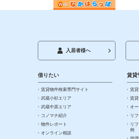
入居者様へ
トップペ
借りたい
借りたい
賃貸
賃貸物件検索専門サイト
お気に入
賃貸
武蔵小杉エリア
賃貸
武蔵中原エリア
オー
閲覧履歴
コノマチ紹介
リフ
物件レポート
リフ
町名検索
例
オンライン相談
管理
武蔵小杉エ