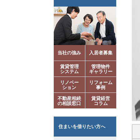
当社の強み
入居者募集
賃貸管理
管理物件
システム
ギャラリー
リノベー
リフォーム
ション
事例
不動産相続
賃貸経営
の相談窓口
コラム
住まいを借りたい方へ