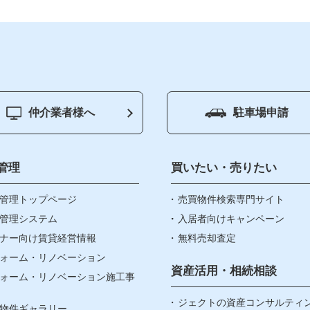
仲介業者様へ
駐車場申請
ージ
賃貸管理
会社
買いたい
お知
管理
買いたい・売りたい
り物件
管理トップページ
売りたい
売買物件検索専門サイト
社長
管理システム
入居者向けキャンペーン
ナー向け賃貸経営情報
無料売却査定
資産・相続
お問
ォーム・リノベーション
なんでも相談窓口
資産活用・相続相談
ォーム・リノベーション施工事
個人
賃貸リノベ
ジェクトの資産コンサルティ
物件ギャラリー
リア