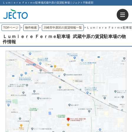
Ｌｕｍｉｅｒｅ Ｆｅｒｍｅ駐車場武蔵中原の賃貸駐車場 | ジェクト不動産部
TOPページ
>
物件検索
>
川崎市中原区の賃貸情報一覧
>
Ｌｕｍｉｅｒｅ Ｆｅｒｍｅ駐車場
Ｌｕｍｉｅｒｅ Ｆｅｒｍｅ駐車場
武蔵中原の賃貸駐車場の物
件情報