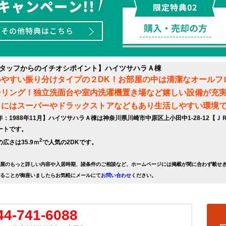
タッフからのイチオシポイント】ハイツサハラＡ棟
いやすい振り分けタイプの２DK！お部屋の中は清潔なオールフ
ーリング！独立洗面台や室内洗濯機置き場など嬉しい設備が充実
くにはスーパーやドラックストアなどもあり生活しやすい環境で
年：1988年11月】ハイツサハラＡ棟は神奈川県川崎市中原区上小田中1-28-12【Ｊ
ートです。
2
広さは35.9ｍ
で人気の2DKです。
屋のもっと詳しい内容や入居時期、諸条件のご相談など、ホームページには掲載が間に合わず載せ
ることが御座いましたらお気軽にメールにて
お問い合わせ
ください。
44-741-6088