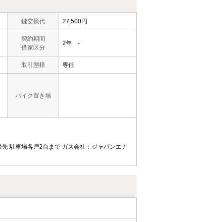
鍵交換代
27,500円
契約期間
2年 -
借家区分
取引態様
専任
バイク置き場
優先
駐車場各戸2台まで
ガス会社：ジャパンエナ