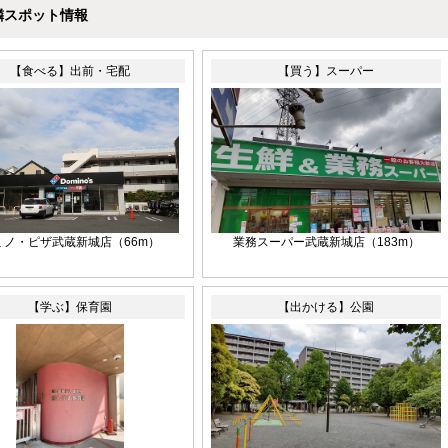
隣スポット情報
【食べる】出前・宅配
【買う】スーパー
ミノ・ピザ武蔵新城店（66m）
業務スーパー武蔵新城店（183m）
【学ぶ】保育園
【出かける】公園