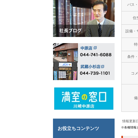
バス
住
設備・
特
条件
コ
備
情報更新日
※各種情報
お役立ちコンテンツ