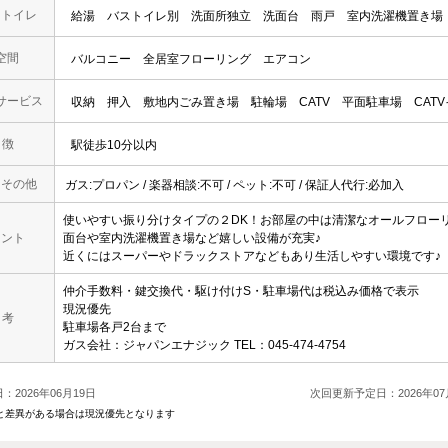
・トイレ
給湯
バストイレ別
洗面所独立
洗面台
雨戸
室内洗濯機置き場
空間
バルコニー
全居室フローリング
エアコン
サービス
収納
押入
敷地内ごみ置き場
駐輪場
CATV
平面駐車場
CAT
 徴
駅徒歩10分以内
・その他
ガス:プロパン / 楽器相談:不可 / ペット:不可 / 保証人代行:必加入
使いやすい振り分けタイプの２DK！お部屋の中は清潔なオールフロー
メント
面台や室内洗濯機置き場など嬉しい設備が充実♪
近くにはスーパーやドラックストアなどもあり生活しやすい環境です♪
仲介手数料・鍵交換代・駆け付けS・駐車場代は税込み価格で表示
現況優先
 考
駐車場各戸2台まで
ガス会社：ジャパンエナジック TEL：045-474-4754
：2026年06月19日
次回更新予定日：2026年07
と差異がある場合は現況優先となります