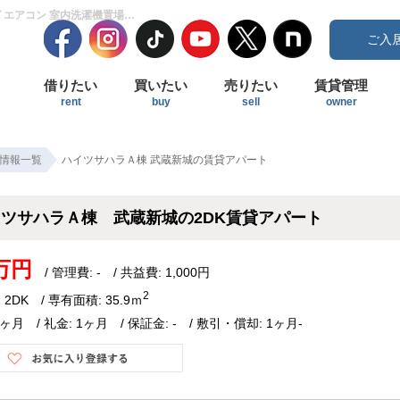
ハイツサハラＡ棟 武蔵新城の2DK賃貸アパート！独立洗面台 オールフローリング エアコン 室内洗濯機置場 南向き｜ジェクト不動産部
ご入
借りたい
買いたい
売りたい
賃貸管理
rent
buy
sell
owner
情報一覧
ハイツサハラＡ棟 武蔵新城の賃貸アパート
イツサハラＡ棟 武蔵新城の2DK賃貸アパート
4万円
/ 管理費: - / 共益費: 1,000円
2
 2DK / 専有面積: 35.9ｍ
1ヶ月 / 礼金: 1ヶ月 / 保証金: - / 敷引・償却: 1ヶ月-