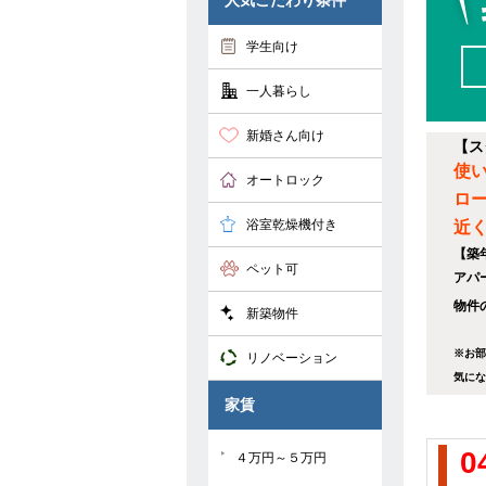
人気こだわり条件
学生向け
一人暮らし
新婚さん向け
【ス
使
オートロック
ロ
浴室乾燥機付き
近
【築
ペット可
アパ
物件の
新築物件
※お部
リノベーション
気にな
家賃
0
４万円～５万円