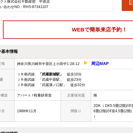
クト株式会社不動産部 中原店
い合わせNO：RHS-87341107
WEBで簡単来店予約！
件基本情報
周辺MAP
在地
神奈川県川崎市中原区上小田中1-28-12
ＪＲ南武線
「武蔵新城駅」
徒歩10分
通
ＪＲ南武線 「武蔵中原駅」 徒歩23分
ＪＲ南武線 「武蔵溝ノ口駅」 徒歩32分
/ 構造
アパート / 軽量鉄骨造
主要採光面
南
2DK（ DK5.5畳(2階)/洋
年月
1988年11月
間取り
6畳(2階)/洋室4.5畳(2階)
）