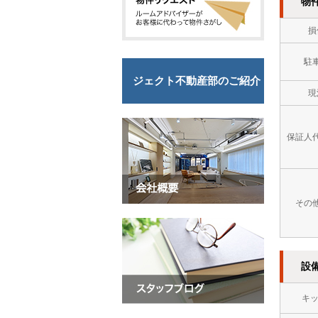
物
損
駐
ジェクト不動産部のご紹介
現
保証人
その
設
キ