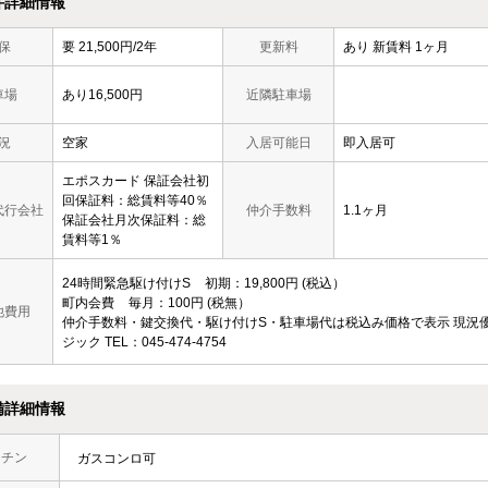
件詳細情報
保
要 21,500円/2年
更新料
あり 新賃料 1ヶ月
車場
あり16,500円
近隣駐車場
況
空家
入居可能日
即入居可
エポスカード 保証会社初
回保証料：総賃料等40％
代行会社
仲介手数料
1.1ヶ月
保証会社月次保証料：総
賃料等1％
24時間緊急駆け付けS
初期
19,800円
税込
町内会費
毎月
100円
税無
他費用
仲介手数料・鍵交換代・駆け付けS・駐車場代は税込み価格で表示
現況
ジック TEL：045-474-4754
備詳細情報
ッチン
ガスコンロ可