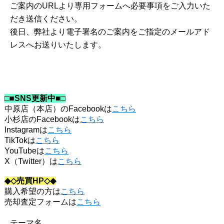
ご案内のURLより専用フォームへ必要事項をご入力いた
だき送信ください。
後日、弊社より電子署名のご案内をご指定のメールアド
レスへお送りいたします。
□■SNS更新中■□
中原店（本店）のFacebookは
こちら
小杉店のFacebookは
こちら
Instagramは
こちら
TikTokは
こちら
YouTubeは
こちら
X（Twitter）は
こちら
◆◇売買HP◇◆
購入希望の方は
こちら
売却査定フォームは
こちら
テーマ名