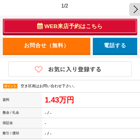
1/2
WEB来店予約はこちら
電話する
空き区画はお問い合わせ下さい。
ポイント
1.43万円
賃料
- / -
敷金 / 礼金
-
保証金
- / -
敷引 / 償却