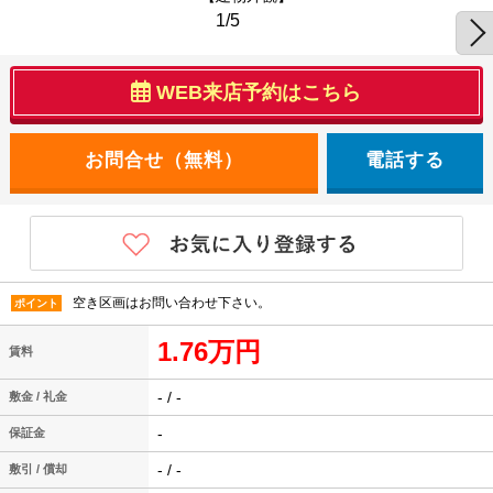
1/5
WEB来店予約はこちら
電話する
空き区画はお問い合わせ下さい。
ポイント
1.76万円
賃料
- / -
敷金 / 礼金
-
保証金
- / -
敷引 / 償却