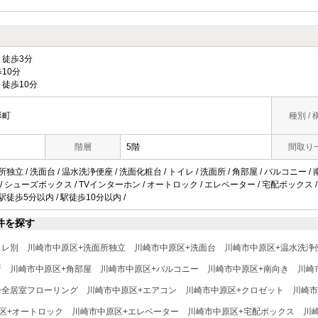
徒歩3分
10分
徒歩10分
杉町
種別 / 
階層
5階
間取り
所独立 / 洗面台 / 温水洗浄便座 / 洗面化粧台 / トイレ / 洗面所 / 角部屋 / バルコニー
 / シューズボックス / TVインターホン / オートロック / エレベーター / 宅配ボックス / 
 駅徒歩5分以内 / 駅徒歩10分以内 /
件を探す
イレ別
川崎市中原区+洗面所独立
川崎市中原区+洗面台
川崎市中原区+温水洗浄
所
川崎市中原区+角部屋
川崎市中原区+バルコニー
川崎市中原区+南向き
川崎
+全居室フローリング
川崎市中原区+エアコン
川崎市中原区+クロゼット
川崎市
区+オートロック
川崎市中原区+エレベーター
川崎市中原区+宅配ボックス
川