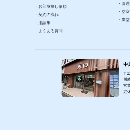
管理
武蔵小杉エリ
お部屋探し依頼
空室
契約の流れ
武蔵中原エリ
満室
用語集
よくある質問
中
〒21
川崎
営業
定
中原
211-00
〒
川崎市
044-
TEL