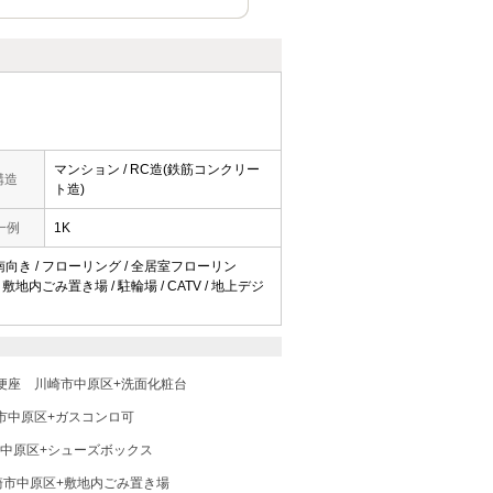
マンション / RC造(鉄筋コンクリー
構造
ト造)
一例
1K
 / 南向き / フローリング / 全居室フローリン
敷地内ごみ置き場 / 駐輪場 / CATV / 地上デジ
便座
川崎市中原区+洗面化粧台
市中原区+ガスコンロ可
中原区+シューズボックス
崎市中原区+敷地内ごみ置き場