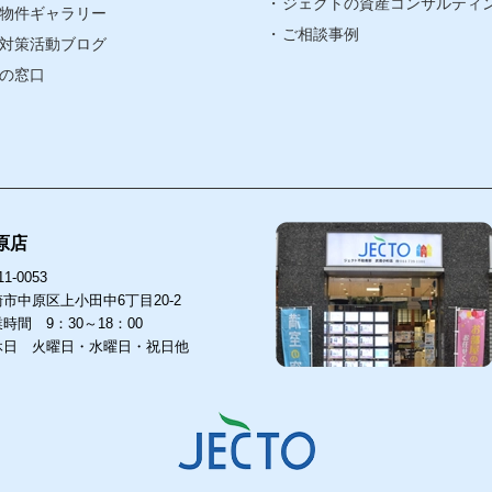
賃貸リノベ
ジェクトの資産コンサルティ
物件ギャラリー
ア
ご相談事例
対策活動ブログ
ア
の窓口
原店
1-0053
市中原区上小田中6丁目20-2
時間 9：30～18：00
休日 火曜日・水曜日・祝日他
店
武蔵小杉店
53
211-0063
〒
中原区上小田中6丁目20-2
川崎市中原区小杉町３丁目1501
755-1818
044-755-1818
TEL