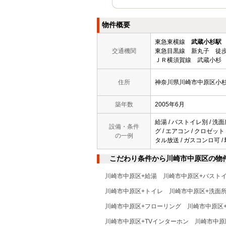
物件概要
東急東横線
武蔵小杉駅
交通機関
東急目黒線 新丸子 徒歩
ＪＲ横須賀線 武蔵小杉 
住所
神奈川県川崎市中原区小
築年数
2005年6月
給湯 / バストイレ別 / 洗面
設備・条件
グ / エアコン / クロゼット
の一例
タル放送 / ガスコンロ可 /
こだわり条件から川崎市中原区の物
川崎市中原区+給湯
川崎市中原区+バスト
川崎市中原区+トイレ
川崎市中原区+洗面
川崎市中原区+フローリング
川崎市中原区
川崎市中原区+TVインターホン
川崎市中原