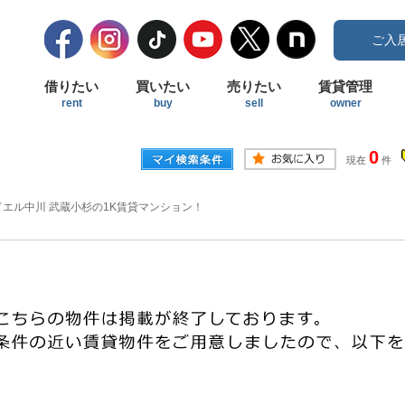
ご入
借りたい
買いたい
売りたい
賃貸管理
rent
buy
sell
owner
0
現在
件
ドエル中川 武蔵小杉の1K賃貸マンション！