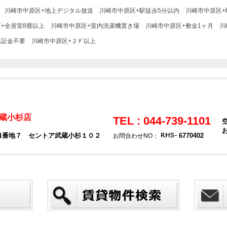
川崎市中原区+地上デジタル放送
川崎市中原区+駅徒歩5分以内
川崎市中原区+
+全居室8畳以上
川崎市中原区+室内洗濯機置き場
川崎市中原区+敷金1ヶ月
川
保証金不要
川崎市中原区+２Ｆ以上
蔵小杉店
TEL : 044-739-1101
01番地７ セントア武蔵小杉１０２
6770402
お問合わせNO：