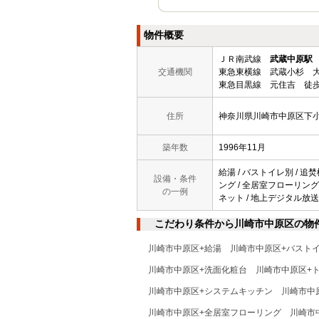
物件概要
ＪＲ南武線
武蔵中原駅
交通機関
東急東横線 武蔵小杉 大
東急目黒線 元住吉 徒歩
住所
神奈川県川崎市中原区下
築年数
1996年11月
給湯 / バストイレ別 / 追焚
設備・条件
ング / 全居室フローリング /
の一例
ネット / 地上デジタル放送 
こだわり条件から川崎市中原区の物
川崎市中原区+給湯
川崎市中原区+バスト
川崎市中原区+洗面化粧台
川崎市中原区+
川崎市中原区+システムキッチン
川崎市中
川崎市中原区+全居室フローリング
川崎市