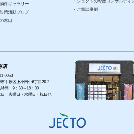
賃貸リノベ
ジェクトの資産コンサルティ
物件ギャラリー
ア
ご相談事例
対策活動ブログ
ア
の窓口
原店
1-0053
市中原区上小田中6丁目20-2
時間 9：30～18：00
休日 火曜日・水曜日・祝日他
店
武蔵小杉店
53
211-0063
〒
中原区上小田中6丁目20-2
川崎市中原区小杉町３丁目1501
755-1818
044-755-1818
TEL