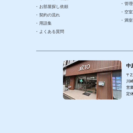
管理
武蔵小杉エリ
お部屋探し依頼
空室
契約の流れ
武蔵中原エリ
満室
用語集
よくある質問
中
〒21
川崎
営業
定
中原
211-00
〒
川崎市
044-
TEL