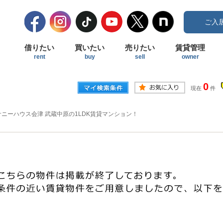
ご入
借りたい
買いたい
売りたい
賃貸管理
rent
buy
sell
owner
0
現在
件
サニーハウス会津 武蔵中原の1LDK賃貸マンション！