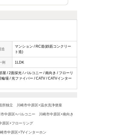
マンション / RC造(鉄筋コンクリー
構造
ト造)
一例
1LDK
屋 / 2面採光 / バルコニー / 南向き / フローリ
場 / 光ファイバー / CATV / CATVインター
面所独立
川崎市中原区+温水洗浄便座
崎市中原区+バルコニー
川崎市中原区+南向き
中原区+フローリング
崎市中原区+TVインターホン