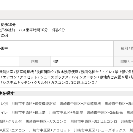
徒歩10分
戸神社前 バス乗車時間10分 停歩9分
25分
小田中
種別 / 
階層
4階
間取り
機能浴室 / 浴室乾燥機 / 洗面所独立 / 温水洗浄便座 / 洗面化粧台 / トイレ / 最上階 / 角部
 エアコン / クロゼット / シューズボックス / TVインターホン / 敷地内ごみ置き場 / 駐輪
/ システムキッチン / グリル付 / ガスコンロ / 3口以上コンロ /
件を探す
イレ別
川崎市中原区+追焚機能浴室
川崎市中原区+浴室乾燥機
川崎市中原区+洗
トイレ
川崎市中原区+最上階
川崎市中原区+角部屋
川崎市中原区+2面採光
川
原区+グリル付
川崎市中原区+ガスコンロ
川崎市中原区+3口以上コンロ
川崎市
中原区+エアコン
川崎市中原区+クロゼット
川崎市中原区+シューズボックス
川