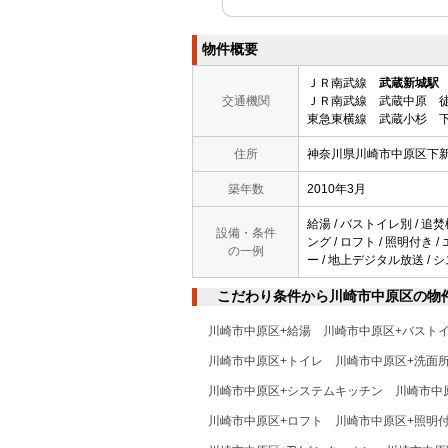
物件概要
ＪＲ南武線
武蔵新城駅
交通機関
ＪＲ南武線 武蔵中原 徒
東急東横線 武蔵小杉 下
住所
神奈川県川崎市中原区下
築年数
2010年3月
給湯 / バストイレ別 / 追焚
設備・条件
ング / ロフト / 照明付き 
の一例
ー / 地上デジタル放送 / シ
こだわり条件から川崎市中原区の物
川崎市中原区+給湯
川崎市中原区+バスト
川崎市中原区+トイレ
川崎市中原区+洗面
川崎市中原区+システムキッチン
川崎市中
川崎市中原区+ロフト
川崎市中原区+照明