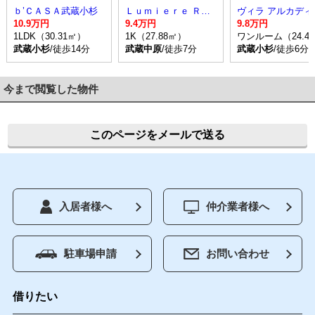
ｂ’ＣＡＳＡ武蔵小杉
Ｌｕｍｉｅｒｅ Ｒｅｖｅ
ヴィラ アルカディ
10.9万円
9.4万円
9.8万円
1LDK（30.31㎡）
1K（27.88㎡）
ワンルーム（24.4
武蔵小杉
/徒歩14分
武蔵中原
/徒歩7分
武蔵小杉
/徒歩6分
今まで閲覧した物件
このページをメールで送る
入居者様へ
仲介業者様へ
駐車場申請
お問い合わせ
借りたい