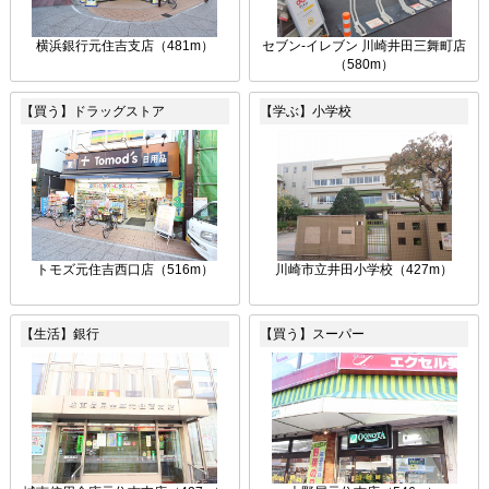
横浜銀行元住吉支店（481m）
セブン-イレブン 川崎井田三舞町店
（580m）
【買う】ドラッグストア
【学ぶ】小学校
トモズ元住吉西口店（516m）
川崎市立井田小学校（427m）
【生活】銀行
【買う】スーパー