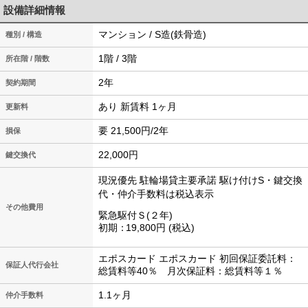
設備詳細情報
マンション / S造(鉄骨造)
種別 / 構造
1階 / 3階
所在階 / 階数
2年
契約期間
あり 新賃料 1ヶ月
更新料
要 21,500円/2年
損保
22,000円
鍵交換代
現況優先
駐輪場貸主要承諾
駆け付けS・鍵交換
代・仲介手数料は税込表示
その他費用
緊急駆付Ｓ(２年)
初期
19,800円
税込
エポスカード エポスカード 初回保証委託料：
保証人代行会社
総賃料等40％ 月次保証料：総賃料等１％
1.1ヶ月
仲介手数料