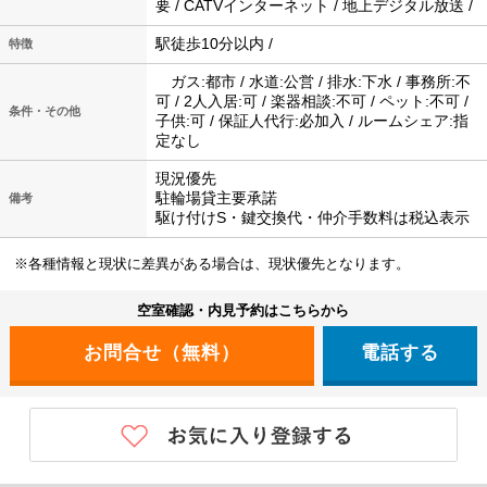
要 / CATVインターネット / 地上デジタル放送 /
駅徒歩10分以内 /
特徴
ガス:都市 / 水道:公営 / 排水:下水 / 事務所:不
可 / 2人入居:可 / 楽器相談:不可 / ペット:不可 /
条件・その他
子供:可 / 保証人代行:必加入 / ルームシェア:指
定なし
現況優先
駐輪場貸主要承諾
備考
駆け付けS・鍵交換代・仲介手数料は税込表示
※各種情報と現状に差異がある場合は、現状優先となります。
空室確認・内見予約はこちらから
電話する