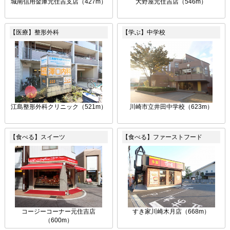
城南信用金庫元住吉支店（427m）
大野屋元住吉店（546m）
【医療】整形外科
【学ぶ】中学校
江島整形外科クリニック（521m）
川崎市立井田中学校（623m）
【食べる】スイーツ
【食べる】ファーストフード
コージーコーナー元住吉店
すき家川崎木月店（668m）
（600m）