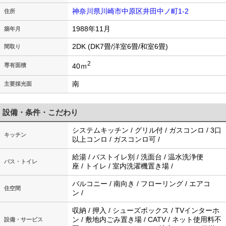
神奈川県川崎市中原区井田中ノ町1-2
住所
1988年11月
築年月
2DK (DK7畳/洋室6畳/和室6畳)
間取り
2
40ｍ
専有面積
南
主要採光面
設備・条件・こだわり
システムキッチン / グリル付 / ガスコンロ / 3口
キッチン
以上コンロ / ガスコンロ可 /
給湯 / バストイレ別 / 洗面台 / 温水洗浄便
バス・トイレ
座 / トイレ / 室内洗濯機置き場 /
バルコニー / 南向き / フローリング / エアコ
住空間
ン /
収納 / 押入 / シューズボックス / TVインターホ
ン / 敷地内ごみ置き場 / CATV / ネット使用料不
設備・サービス