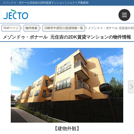
メゾンドゥ・ボナール元住吉の2DK賃貸マンション | ジェクト不動産部
TOPページ
>
物件検索
>
川崎市中原区の賃貸情報一覧
>
メゾンドゥ・ボナール 元住吉の2
メゾンドゥ・ボナール
元住吉の2DK賃貸マンションの物件情報
【建物外観】