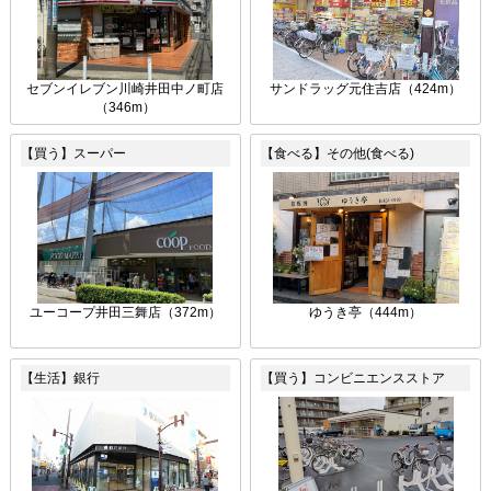
セブンイレブン川崎井田中ノ町店
サンドラッグ元住吉店（424m）
（346m）
【買う】スーパー
【食べる】その他(食べる)
ユーコープ井田三舞店（372m）
ゆうき亭（444m）
【生活】銀行
【買う】コンビニエンスストア