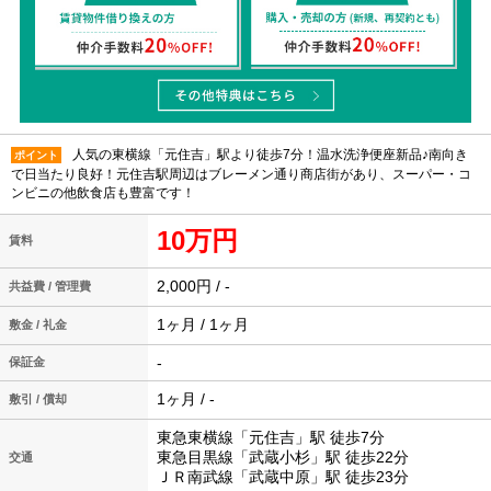
人気の東横線「元住吉」駅より徒歩7分！温水洗浄便座新品♪南向き
ポイント
で日当たり良好！元住吉駅周辺はブレーメン通り商店街があり、スーパー・コ
ンビニの他飲食店も豊富です！
10万円
賃料
2,000円 / -
共益費 / 管理費
1ヶ月 / 1ヶ月
敷金 / 礼金
-
保証金
1ヶ月 / -
敷引 / 償却
東急東横線「元住吉」駅 徒歩7分
東急目黒線「武蔵小杉」駅 徒歩22分
交通
ＪＲ南武線「武蔵中原」駅 徒歩23分