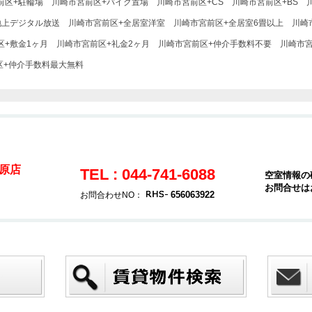
前区+駐輪場
川崎市宮前区+バイク置場
川崎市宮前区+CS
川崎市宮前区+BS
地上デジタル放送
川崎市宮前区+全居室洋室
川崎市宮前区+全居室6畳以上
川崎
区+敷金1ヶ月
川崎市宮前区+礼金2ヶ月
川崎市宮前区+仲介手数料不要
川崎市
区+仲介手数料最大無料
原店
TEL : 044-741-6088
空室情報の
お問合せは
656063922
お問合わせNO：