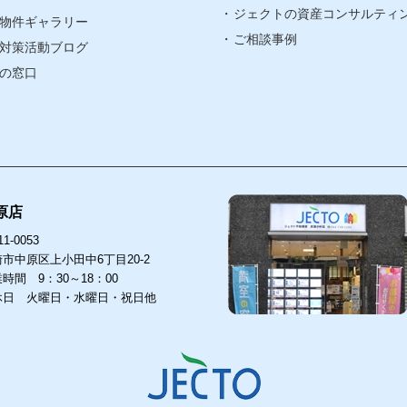
賃貸リノベ
ジェクトの資産コンサルティ
物件ギャラリー
ア
ご相談事例
対策活動ブログ
ア
の窓口
原店
1-0053
市中原区上小田中6丁目20-2
時間 9：30～18：00
休日 火曜日・水曜日・祝日他
店
武蔵小杉店
53
211-0063
〒
中原区上小田中6丁目20-2
川崎市中原区小杉町３丁目1501