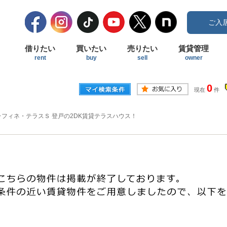
ご入
借りたい
買いたい
売りたい
賃貸管理
rent
buy
sell
owner
0
現在
件
ラフィネ・テラスＳ 登戸の2DK賃貸テラスハウス！