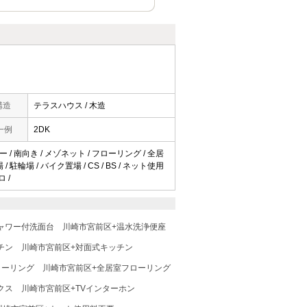
構造
テラスハウス / 木造
一例
2DK
 / 南向き / メゾネット / フローリング / 全居
駐輪場 / バイク置場 / CS / BS / ネット使用
ロ /
ャワー付洗面台
川崎市宮前区+温水洗浄便座
チン
川崎市宮前区+対面式キッチン
ローリング
川崎市宮前区+全居室フローリング
クス
川崎市宮前区+TVインターホン