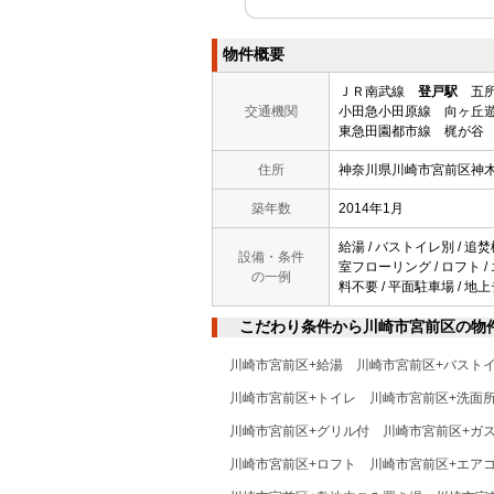
物件概要
ＪＲ南武線
登戸駅
五所
交通機関
小田急小田原線 向ヶ丘
東急田園都市線 梶が谷 
住所
神奈川県川崎市宮前区神
築年数
2014年1月
給湯 / バストイレ別 / 追焚
設備・条件
室フローリング / ロフト / 
の一例
料不要 / 平面駐車場 / 地
こだわり条件から川崎市宮前区の物
川崎市宮前区+給湯
川崎市宮前区+バスト
川崎市宮前区+トイレ
川崎市宮前区+洗面
川崎市宮前区+グリル付
川崎市宮前区+ガ
川崎市宮前区+ロフト
川崎市宮前区+エア