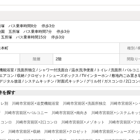
塚 バス乗車時間8分 停歩3分
遊園 五所塚 バス乗車時間7分 停歩3分
五所塚 バス乗車時間15分 停歩3分
木本町
種別 / 
階層
2階
間取り
機能浴室 / 洗面所独立 / シャワー付洗面台 / 温水洗浄便座 / トイレ / 洗面所 / バルコニー
エアコン / 収納 / クロゼット / シューズボックス / TVインターホン / 敷地内ごみ置き場 / 
上デジタル放送 / システムキッチン / 対面式キッチン / グリル付 / ガスコンロ / 2口コン
件を探す
イレ別
川崎市宮前区+追焚機能浴室
川崎市宮前区+洗面所独立
川崎市宮前区+シ
所
川崎市宮前区+バルコニー
川崎市宮前区+南向き
川崎市宮前区+システムキッ
スコンロ
川崎市宮前区+2口コンロ
川崎市宮前区+メゾネット
川崎市宮前区+フ
コン
川崎市宮前区+収納
川崎市宮前区+クロゼット
川崎市宮前区+シューズボッ