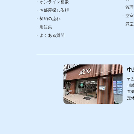
オンライン相談
管理
武蔵小杉エリ
お部屋探し依頼
空室
契約の流れ
武蔵中原エリ
満室
用語集
よくある質問
中
〒21
川崎
営業
定
中原
211-00
〒
川崎市