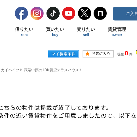
ご入
借りたい
買いたい
売りたい
賃貸管理
rent
buy
sell
owner
0
現在
件
スカイハイツＢ 武蔵中原の1DK賃貸テラスハウス！