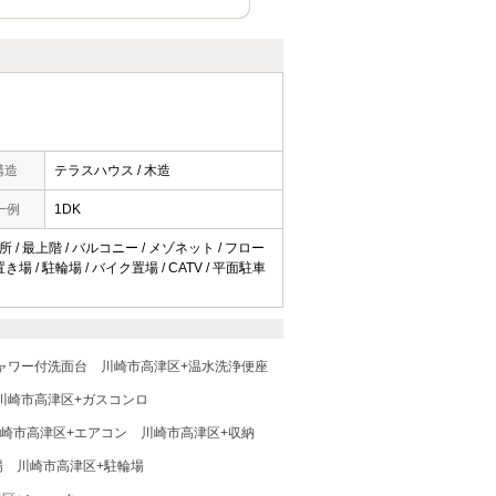
構造
テラスハウス / 木造
一例
1DK
 / 最上階 / バルコニー / メゾネット / フロー
 / 駐輪場 / バイク置場 / CATV / 平面駐車
ャワー付洗面台
川崎市高津区+温水洗浄便座
川崎市高津区+ガスコンロ
崎市高津区+エアコン
川崎市高津区+収納
場
川崎市高津区+駐輪場