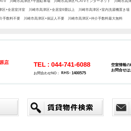
ATV
川崎市高津区+平面駐車場
川崎市高津区+CATVインターネット
川崎市高津
津区+全居室洋室
川崎市高津区+全居室6畳以上
川崎市高津区+室内洗濯機置き場
介手数料不要
川崎市高津区+保証人不要
川崎市高津区+仲介手数料最大無料
原店
TEL : 044-741-6088
空室情報の
お問合せは
1400575
お問合わせNO：