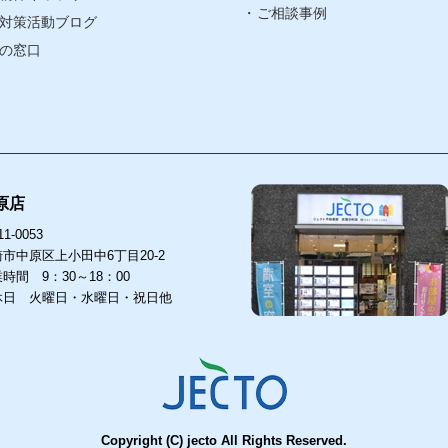
ご相談事例
対策活動ブログ
ア
の窓口
原店
1-0053
市中原区上小田中6丁目20-2
時間 9：30～18：00
休日 火曜日・水曜日・祝日他
店
武蔵小杉店
53
211-0063
〒
中原区上小田中6丁目20-2
川崎市中原区小杉町３丁目1501
755-1818
044-755-1818
TEL
Copyright (C) jecto All Rights Reserved.