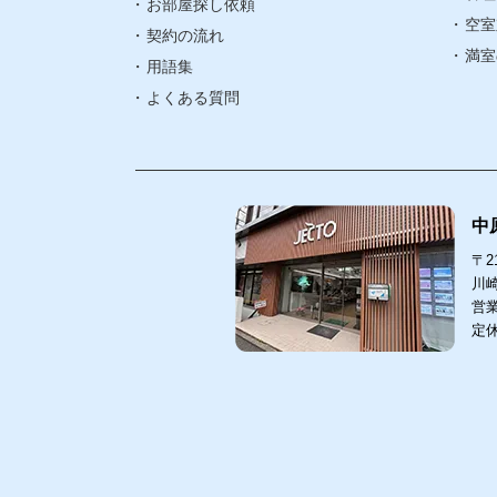
お部屋探し依頼
空室
契約の流れ
武蔵中原エリ
満室
用語集
よくある質問
中
〒21
川崎
営業
定
中原
211-00
〒
川崎市
044-
TEL