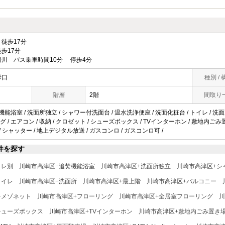
徒歩17分
歩17分
川 バス乗車時間10分 停歩4分
母口
種別 / 
階層
2階
間取り
機能浴室 / 洗面所独立 / シャワー付洗面台 / 温水洗浄便座 / 洗面化粧台 / トイレ / 洗面所
/ エアコン / 収納 / クロゼット / シューズボックス / TVインターホン / 敷地内ごみ置き場
 / シャッター / 地上デジタル放送 / ガスコンロ / ガスコンロ可 /
件を探す
イレ別
川崎市高津区+追焚機能浴室
川崎市高津区+洗面所独立
川崎市高津区+シ
トイレ
川崎市高津区+洗面所
川崎市高津区+最上階
川崎市高津区+バルコニー
+メゾネット
川崎市高津区+フローリング
川崎市高津区+全居室フローリング
川
シューズボックス
川崎市高津区+TVインターホン
川崎市高津区+敷地内ごみ置き