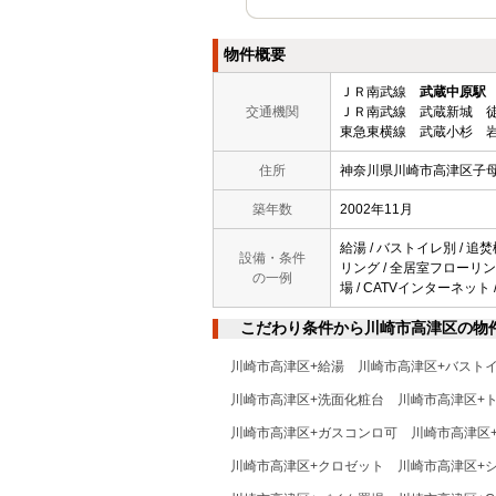
物件概要
ＪＲ南武線
武蔵中原駅
交通機関
ＪＲ南武線 武蔵新城 徒
東急東横線 武蔵小杉 岩
住所
神奈川県川崎市高津区子
築年数
2002年11月
給湯 / バストイレ別 / 追焚
設備・条件
リング / 全居室フローリング 
の一例
場 / CATVインターネット
こだわり条件から川崎市高津区の物
川崎市高津区+給湯
川崎市高津区+バスト
川崎市高津区+洗面化粧台
川崎市高津区+
川崎市高津区+ガスコンロ可
川崎市高津区
川崎市高津区+クロゼット
川崎市高津区+